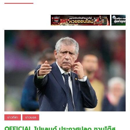
ข่าวกีฬา
ข่าวบอล
OFFICIAL โปแลนด์ ประกาศปลด ซานโต๊ส