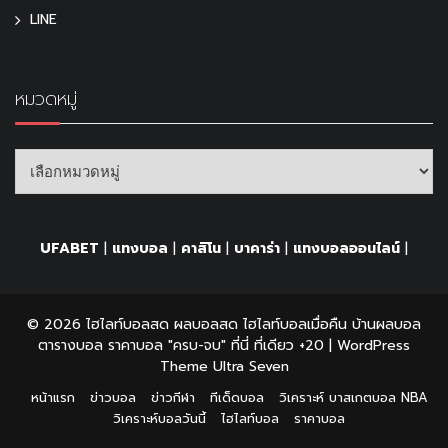
LINE
หมวดหมู่
UFABET
|
แทงบอล
|
คาสิโน
|
บาคาร่า
|
แทงบอลออนไลน์
|
© 2026 ไฮไลท์บอลสด ผลบอลสด ไฮไลท์บอลเมื่อคืน บ้านผลบอล
ตารางบอล ราคาบอล "ครบ-จบ" ที่นี่ ที่เดียว +20 | WordPress
Theme
Ultra Seven
หน้าแรก
ข่าวบอล
ข่าวกีฬา
ทีเด็ดบอล
วิเคราะห์ บาสเกตบอล NBA
วิเคราะห์บอลวันนี้
ไฮไลท์บอล
ราคาบอล