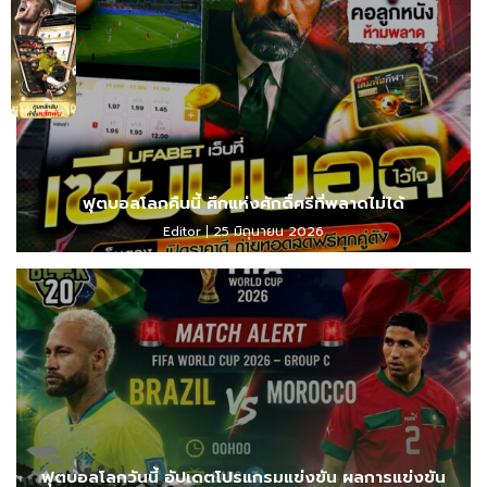
ฟุตบอลโลกคืนนี้ ศึกแห่งศักดิ์ศรีที่พลาดไม่ได้
Editor
25 มิถุนายน 2026
ฟุตบอลโลกวันนี้ อัปเดตโปรแกรมแข่งขัน ผลการแข่งขัน