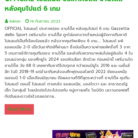
หลังคุมไปแต่ 6 เกม
Admin
14 กันยายน 2023
OFFICIAL โปแลนด์ ประกาศปลด ซานโต๊ส หลังคุมไปแต่ 6 เกม Gazzetta
dello Sport เฟร์นานโด ซานโต๊ส ถูกไล่ออกจากตำแหน่งผู้จัดการทีมชาติ
โปแลนด์เป็นที่เรียบร้อยแล้ว หลังจากคุมทัพเพียง 6 เกม...... โปแลนด์ แพ้
แอลเบเนีย 2-0 เมื่อวันอาทิตย์ที่ผ่านมา ซึ่งนับเป็นความพ่ายแพ้ครั้งที่ 3 จาก
5 เกมภายใต้การคุมทีมของ ซานโต๊ส และยังถีบพวกเขาหล่นไปอยู่อันดับ 4 ใน
รอบแบ่งกลุ่ม ของศึกยูโร 2024 รอบคัดเลือก อีกด้วย ก่อนหน้านี้ เฟร์นานโด
ซานโต๊ส วัย 68 ปี เคยพาทีมชาติโปรตุเกส คว้าแชมป์ยูโร 2016 และ เนชั่นส์
ลีก ในปี 2018-19 แต่อำลาทีมหลังจบศึกฟุตบอลโลกปี 2022 ชัยชนะเหนือ
เยอรมนี 1-0 เมื่อเดือนมิถุนายน ถือผลงานที่ดีที่สุดระหว่างที่ ซานโต๊ส คุมทีม
โปแลนด์ ตอนนี้ โปแลนด์ ตามหลัง แอลเบเนีย, มอลโดวา และ สาธารณรัฐ
เช็ก ในกลุ่มอี โดยนัดต่อไปจะไปเจอกับ หมู่เกาะแฟโร โรเบิร์ต เลวานดอฟสกี้
กัปตันและดาวซัลโวตลอดกาล...
Read More