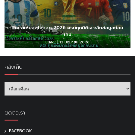
วิเคราะห์บอลโลกสด 2026 ครบทุกมิติเจาะลึกข้อมูลก่อน
เกม
Editor
12 มิถุนายน 2026
คลังเก็บ
ติดต่อเรา
FACEBOOK