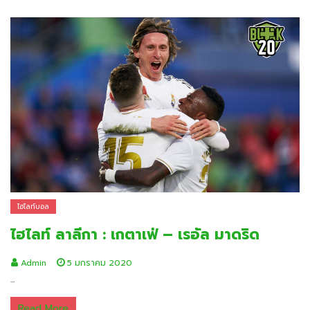
ไฮไลท์บอล
ไฮไลท์ ลาลีกา : เกตาเฟ่ – เรอัล มาดริด
Admin
5 มกราคม 2020
...
Read More