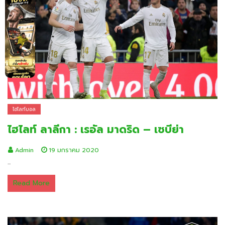
ไฮไลท์บอล
ไฮไลท์ ลาลีกา : เรอัล มาดริด – เซบีย่า
Admin
19 มกราคม 2020
...
Read More