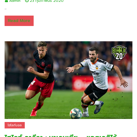
Admin
23 กุมภาพันธ์ 2020
...
Read More
ไฮไลท์บอล