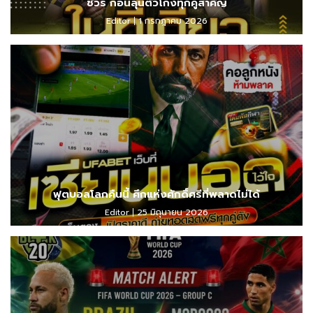
ชัวร์ ก่อนลุ้นตัวโก่งทุกคู่สำคัญ
Editor
1 กรกฎาคม 2026
ฟุตบอลโลกคืนนี้ ศึกแห่งศักดิ์ศรีที่พลาดไม่ได้
Editor
25 มิถุนายน 2026