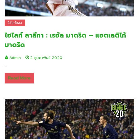
ไฮไลท์บอล
ไฮไลท์ ลาลีกา : เรอัล มาดริด – แอตเลติโก้
มาดริด
Admin
2 กุมภาพันธ์ 2020
...
Read More