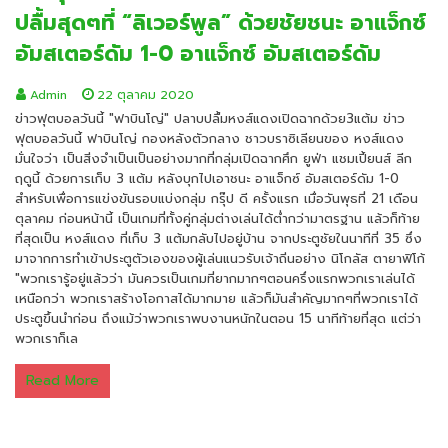
ปลื้มสุดๆที่ “ลิเวอร์พูล” ด้วยชัยชนะ อาแจ็กซ์
อัมสเตอร์ดัม 1-0 อาแจ็กซ์ อัมสเตอร์ดัม
Admin
22 ตุลาคม 2020
ข่าวฟุตบอลวันนี้ "ฟาบินโญ่" ปลาบปลื้มหงส์แดงเปิดฉากด้วย3แต้ม ข่าว
ฟุตบอลวันนี้ ฟาบินโญ่ กองหลังตัวกลาง ชาวบราซิเลียนของ หงส์แดง
มั่นใจว่า เป็นสิ่งจำเป็นเป็นอย่างมากที่กลุ่มเปิดฉากศึก ยูฟ่า แชมเปี้ยนส์ ลีก
ฤดูนี้ ด้วยการเก็บ 3 แต้ม หลังบุกไปเอาชนะ อาแจ็กซ์ อัมสเตอร์ดัม 1-0
สำหรับเพื่อการแข่งขันรอบแบ่งกลุ่ม กรุ๊ป ดี ครั้งแรก เมื่อวันพุธที่ 21 เดือน
ตุลาคม ก่อนหน้านี้ เป็นเกมที่ทั้งคู่กลุ่มต่างเล่นได้ต่ำกว่ามาตรฐาน แล้วก็ท้าย
ที่สุดเป็น หงส์แดง ที่เก็บ 3 แต้มกลับไปอยู่บ้าน จากประตูชัยในนาทีที่ 35 ซึ่ง
มาจากการทำเข้าประตูตัวเองของผู้เล่นแนวรับเจ้าถิ่นอย่าง นิโกลัส ตายาฟิโก้
"พวกเรารู้อยู่แล้วว่า มันควรเป็นเกมที่ยากมากๆตอนครึ่งแรกพวกเราเล่นได้
เหนือกว่า พวกเราสร้างโอกาสได้มากมาย แล้วก็มันสำคัญมากๆที่พวกเราได้
ประตูขึ้นนำก่อน ถึงแม้ว่าพวกเราพบงานหนักในตอน 15 นาทีท้ายที่สุด แต่ว่า
พวกเราก็เล
Read More