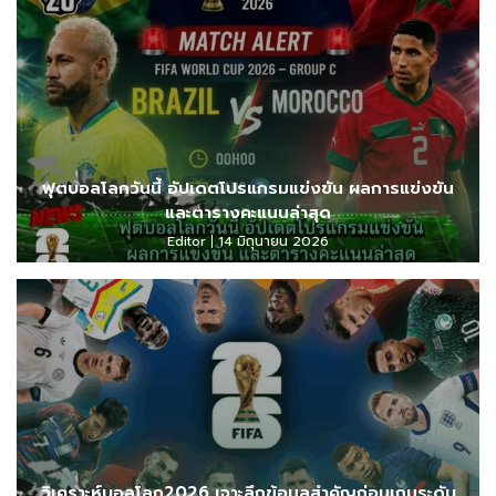
ฟุตบอลโลกวันนี้ อัปเดตโปรแกรมแข่งขัน ผลการแข่งขัน
และตารางคะแนนล่าสุด
Editor
14 มิถุนายน 2026
วิเคราะห์บอลโลก2026 เจาะลึกข้อมูลสำคัญก่อนเกมระดับ