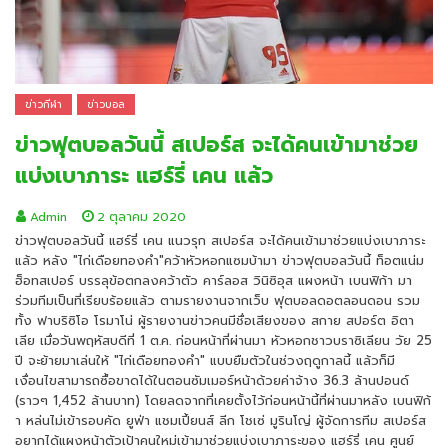
ข่าวกีฬา
ข่าวบอล
ข่าวฟุตบอลวันนี้ สเปอร์ส จะได้คนเข้ามาช่วย
แบ่งเบาภาระ แฮร์รี่ เคน แล้ว
Admin
2 ตุลาคม 2020
ข่าวฟุตบอลวันนี้ แฮร์รี่ เคน แนวรุก สเปอร์ส จะได้คนเข้ามาช่วยแบ่งเบาภาระ
แล้ว หลัง "ไก่เดือยทองคำ"คว้าหัวหอกแซมบ้ามา ข่าวฟุตบอลวันนี้ ท็อตแน่ม
ฮ็อทสเปอร์ บรรลุข้อตกลงคว้าตัว คาร์ลอส วินิซิอุส แผงหน้า เบนฟิก้า มา
ร่วมทีมเป็นที่เรียบร้อยแล้ว ตามรายงานจากเว็บ ฟุตบอลดอตลอนดอน รวม
ทั้ง ฟาบริซิโอ โรมาโน่ ผู้รายงานข่าวคนมีชื่อเสียงของ สกาย สปอร์ต อิตา
เลีย เมื่อวันพฤหัสบดีที่ 1 ต.ค. ก่อนหน้าที่ผ่านมา หัวหอกชาวบราซิเลียน วัย 25
ปี จะย้ายมาเล่นให้ "ไก่เดือยทองคำ" แบบยืมตัวในช่วงฤดูกาลนี้ แล้วก็มี
เงื่อนไขสามารถซื้อขาดได้ในตอนซัมเมอร์หน้าด้วยค่าจ้าง 36.3 ล้านปอนด์
(ราวๆ 1,452 ล้านบาท) โดยลดจากที่เคยตั้งไว้ก่อนหน้านี้ที่ผ่านมาหลัง เบนฟิก้
า หล่นไม่เข้ารอบคัด ยูฟ่า แชมเปี้ยนส์ ลีก โชเซ่ มูรินโญ่ ผู้จัดการทีม สเปอร์ส
อยากได้แผงหน้าตัวเป้าคนใหม่เข้ามาช่วยแบ่งเบาภาระของ แฮร์รี่ เคน ศูนย์