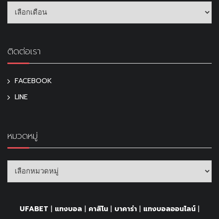
ติดต่อเรา
FACEBOOK
LINE
หมวดหมู่
UFABET
|
แทงบอล
|
คาสิโน
|
บาคาร่า
|
แทงบอลออนไลน์
|