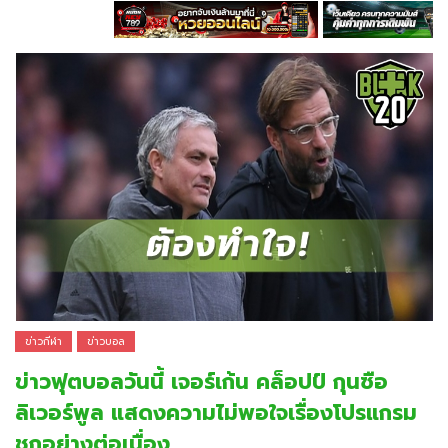
ข่าวกีฬา
ข่าวบอล
ข่าวฟุตบอลวันนี้ เจอร์เก้น คล็อปป์ กุนซือ
ลิเวอร์พูล แสดงความไม่พอใจเรื่องโปรแกรม
ชุกอย่างต่อเนื่อง