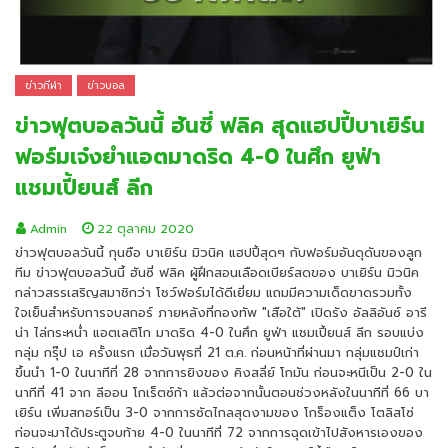
ข่าวกีฬา
ข่าวบอล
ข่าวฟุตบอลวันนี้ ฮันซี่ ฟลิค สุดแฮปปี้บาเยิร์น
ฟอร์มเจ๋งยำแอตมาดริด 4-0 ในศึก ยูฟ่า
แชมเปี้ยนส์ ลีก
Admin
22 ตุลาคม 2020
ข่าวฟุตบอลวันนี้ กุนซือ บาเยิร์น มิวนิค แฮปปี้สุดๆ กับฟอร์มอันดุดันของลูก
ทีม ข่าวฟุตบอลวันนี้ ฮันซี่ ฟลิค ผู้ฝึกสอนเลือดเบียร์สดของ บาเยิร์น มิวนิค
กล่าวสรรเสริญสมาชิกว่า โชว์ฟอร์มได้ดีเยี่ยม แถมมีความเด็ดขาดรวมทั้ง
ใจเย็นสำหรับการจบสกอร์ ภายหลังที่กองทัพ "เสือใต้" เปิดรัง อัลลิอันซ์ อารี
น่า ไล่กระหน่ำ แอตเลติโก มาดริด 4-0 ในศึก ยูฟ่า แชมเปี้ยนส์ ลีก รอบแบ่ง
กลุ่ม กรุ๊ป เอ ครั้งแรก เมื่อวันพุธที่ 21 ต.ค. ก่อนหน้าที่ผ่านมา กลุ่มแชมป์เก่า
ขึ้นนำ 1-0 ในนาทีที่ 28 จากการยิงของ คิงสลี่ย์ โกมัน ก่อนจะหนีเป็น 2-0 ใน
นาทีที่ 41 จาก ลีออน โกเร็ตซ์ก้า แล้วต่อจากนั้นตอนช่วงหลังในนาทีที่ 66 บา
เยิร์น เพิ่มสกอร์เป็น 3-0 จากการซัดไกลสุดงามของ โกร็องแต็ง โตลิสโซ่
ก่อนจะมาได้ประตูจบท้าย 4-0 ในนาทีที่ 72 จากการฉุดเข้าไปสังหารเองของ