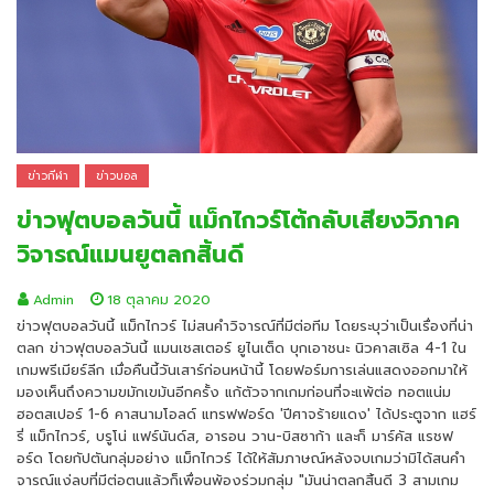
ข่าวกีฬา
ข่าวบอล
ข่าวฟุตบอลวันนี้ แม็กไกวร์โต้กลับเสียงวิภาค
วิจารณ์แมนยูตลกสิ้นดี
Admin
18 ตุลาคม 2020
ข่าวฟุตบอลวันนี้ แม็กไกวร์ ไม่สนคำวิจารณ์ที่มีต่อทีม โดยระบุว่าเป็นเรื่องที่น่า
ตลก ข่าวฟุตบอลวันนี้ แมนเชสเตอร์ ยูไนเต็ด บุกเอาชนะ นิวคาสเซิล 4-1 ใน
เกมพรีเมียร์ลีก เมื่อคืนนี้วันเสาร์ก่อนหน้านี้ โดยฟอร์มการเล่นแสดงออกมาให้
มองเห็นถึงความขมักเขม้นอีกครั้ง แก้ตัวจากเกมก่อนที่จะแพ้ต่อ ทอตแน่ม
ฮอตสเปอร์ 1-6 คาสนามโอลด์ แทรฟฟอร์ด 'ปีศาจร้ายแดง' ได้ประตูจาก แฮร์
รี่ แม็กไกวร์, บรูโน่ แฟร์นันด์ส, อารอน วาน-บิสซาก้า และก็ มาร์คัส แรชฟ
อร์ด โดยกัปตันกลุ่มอย่าง แม็กไกวร์ ได้ให้สัมภาษณ์หลังจบเกมว่ามิได้สนคำ
จารณ์แง่ลบที่มีต่อตนแล้วก็เพื่อนพ้องร่วมกลุ่ม "มันน่าตลกสิ้นดี 3 สามเกม