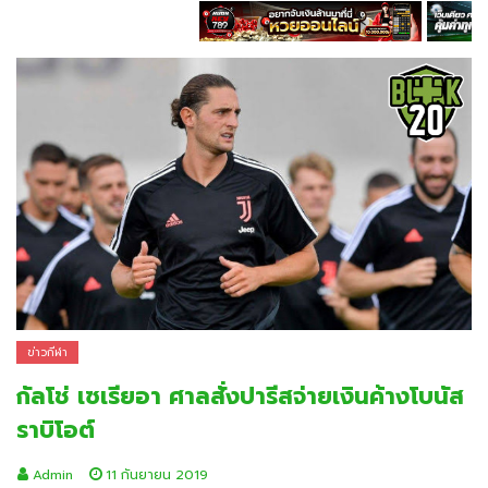
ข่าวกีฬา
กัลโช่ เซเรียอา ศาลสั่งปารีสจ่ายเงินค้างโบนัส
ราบิโอต์
Admin
11 กันยายน 2019