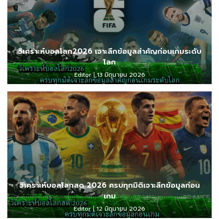
วิเคราะห์บอลโลก2026 เจาะลึกข้อมูลสำคัญก่อนเกมระดับ
โลก
Editor
13 มิถุนายน 2026
วิเคราะห์บอลโลกสด 2026 ครบทุกมิติเจาะลึกข้อมูลก่อน
เกม
Editor
12 มิถุนายน 2026