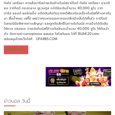
กัลโช่ เซเรียอา ศาลสั่งปารีสจ่ายเงินค้างโบนัสราบิโอต์ กัลโช่ เซเรียอา อาเดรี
ยง ราบิโอต์ กองกลาง ยูเวนตุส จะได้รับเงินจำนวน 40,000 ยูโร จาก
ปารีส แซงต์-แชร์กแม็ง อดีตต้นสังกัดจากคดีฟ้องร้องเรื่องโบนัสที่ค้างคากัน
มา สื่อน้ำหอม เลกิ๊ป เผยว่าคณะกรรมมการของลีกเอิงนั้นได้เห็นใจ ราบิโอต์
ในกรณีข้อพิพาททางสัญญา และถูกตัดสิทธิ์ในการรับโบนัส ศาลจึงได้ตัดสิน
ให้ทาง เปเอชเช จ่ายเงินโบนัสที่ค้างกับนักเตะจำนวน 40,000 ยูโร ให้กับเจ้า
ตัว ติดตามข่าวสารฟุตบอล ผลบอล ไฮไลท์บอล ได้ที่ BUAK20.com
สนับสนุนโดยเว็บไซค์ UFA88S.COM
Read More
ข่าวบอล วันนี้