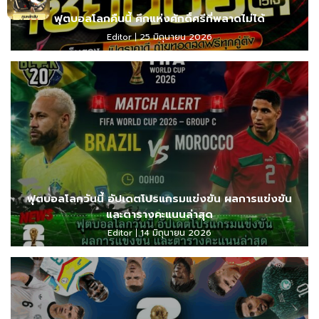
ฟุตบอลโลกคืนนี้ ศึกแห่งศักดิ์ศรีที่พลาดไม่ได้
Editor
25 มิถุนายน 2026
ฟุตบอลโลกวันนี้ อัปเดตโปรแกรมแข่งขัน ผลการแข่งขัน
และตารางคะแนนล่าสุด
Editor
14 มิถุนายน 2026