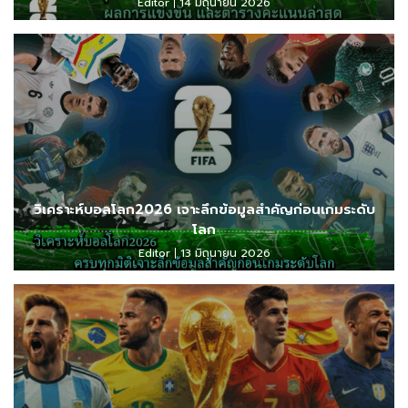
Editor
14 มิถุนายน 2026
วิเคราะห์บอลโลก2026 เจาะลึกข้อมูลสำคัญก่อนเกมระดับ
โลก
Editor
13 มิถุนายน 2026