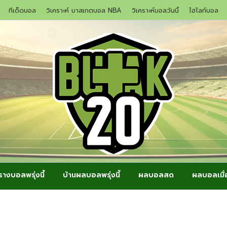
ทีเด็ดบอล
วิเคราะห์ บาสเกตบอล NBA
วิเคราะห์บอลวันนี้
ไฮไลท์บอล
่อคืน บ้านผลบอล ตารางบอล ราคาบอล "ครบ-จบ" 
มุมโลก ครบ จบที่เดียว
รางบอลพรุ่งนี้
บ้านผลบอลพรุ่งนี้
ผลบอลสด
ผลบอลเมื่