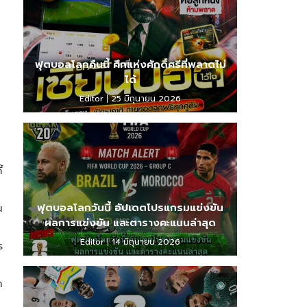
ฟุตบอลโลกคืนนี้ ศึกแห่งศักดิ์ศรีที่พลาดไม่
ได้
Editor
25 มิถุนายน 2026
้
ฟุตบอลโลกวันนี้ อัปเดตโปรแกรมแข่งขัน
น
ผลการแข่งขัน และตารางคะแนนล่าสุด
Editor
14 มิถุนายน 2026
ร
า