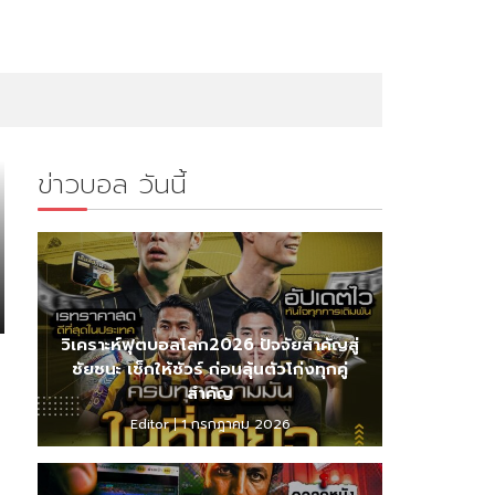
ข่าวบอล วันนี้
วิเคราะห์ฟุตบอลโลก2026 ปัจจัยสำคัญสู่
ชัยชนะ เช็กให้ชัวร์ ก่อนลุ้นตัวโก่งทุกคู่
สำคัญ
Editor
1 กรกฎาคม 2026