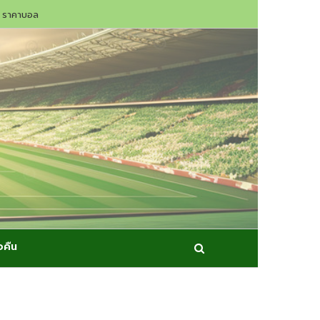
ราคาบอล
ที่นี่ ที่เดียว +20
อคืน