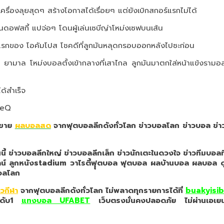
งเครื่องลุยสุดๆ สร้างโอกาสได้เรื่อยๆ แต่ยังเบิกสกอร์แรกไม่ได้
านดอฟสกี้ แปจ่อๆ โดนผู้เล่นเซบีญ่าโหม่งเซฟบนเส้น
่เสาแรกของ โอคัมโปส โชคดีที่ลูกมันหลุดกรอบออกหลังไปซะก่อน
าก ยามาล โหม่งบอลตั้งเข้ากลางที่เสาไกล ลูกมันมาตกใส่หน้าแข้งรามอ
ด้สำเร็จ
BeQ
อขาย
ผลบอลสด
จากฟุตบอลลีกดังทั่วโลก ข่าวบอลโลก ข่าวบอล ข่า
นี้ ข่าวบอลลีกใหญ่ ข่าวบอลลีกเล็ก ข่าวนักเตะในดวงใจ ข่าวทีมบอลที
์ ลูกหนังstadium วาไรตี้ฟุุตบอล ฟุตบอล ผลบ้านบอล ผลบอล ด
อลโลก
าวกีฬา
จากฟุตบอลลีกดังทั่วโลก ไม่พลาดทุกรายการได้ที่
buakyisib
นดับ1
แทงบอล UFABET
เว็บตรงมั่นคงปลอดภัย ไม่ผ่านเอเย