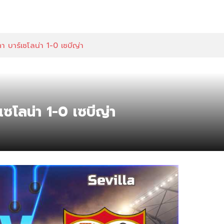
 บาร์เซโลน่า 1-0 เซบีญ่า
เซโลน่า 1-0 เซบีญ่า