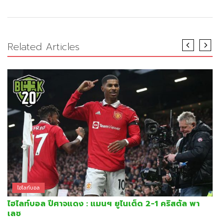
Related Articles
ไฮไลท์บอล
ไฮไลท์บอล ปีศาจแดง : แมนฯ ยูไนเต็ด 2-1 คริสตัล พา
เลซ