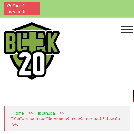
วันเสาร์,
สิงหาคม 8
ไฮไลท์บอลสด ผลบอลสด ไฮไลท์บอลเมื่อคืน
เพื่อนแท้คอกีฬา ศูนย์รวมผลบอลและ ไฮไลท์สดจากทั่วมุมโลก ครบ จบที่เดียว
บ้านผลบอล ตารางบอล ราคาบอล "ครบ-จบ"
ที่นี่ ที่เดียว +20
>>
>>
Home
ไฮไลท์บอล
ไฮไลท์ฟุตบอล เมเจอร์ลีก ซอคเกอร์ นิวยอร์ค เรด บูลส์ 3-1 ชิคาโก
ไฟร์