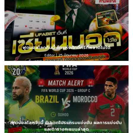
ฟุตบอลโลกคืนนี้ ศึกแห่งศักดิ์ศรีที่พลาดไม่ได้
Editor
25 มิถุนายน 2026
ฟุตบอลโลกวันนี้ อัปเดตโปรแกรมแข่งขัน ผลการแข่งขัน
และตารางคะแนนล่าสุด