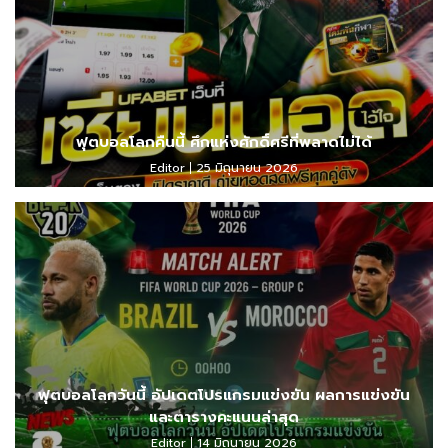
ฟุตบอลโลกคืนนี้ ศึกแห่งศักดิ์ศรีที่พลาดไม่ได้
Editor
25 มิถุนายน 2026
ฟุตบอลโลกวันนี้ อัปเดตโปรแกรมแข่งขัน ผลการแข่งขัน
และตารางคะแนนล่าสุด
Editor
14 มิถุนายน 2026