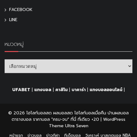
FACEBOOK
LINE
หมวดหมู่
UFABET
|
แทงบอล
|
คาสิโน
|
บาคาร่า
|
แทงบอลออนไลน์
|
© 2026 ไฮไลท์บอลสด ผลบอลสด ไฮไลท์บอลเมื่อคืน บ้านผลบอล
ตารางบอล ราคาบอล "ครบ-จบ" ที่นี่ ที่เดียว +20 | WordPress
Theme
Ultra Seven
หน้าแรก
ข่าวบอล
ข่าวกีฬา
ทีเด็ดบอล
วิเคราะห์ บาสเกตบอล NBA