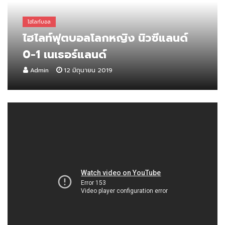
ไฮไลท์บอล
ไฮไลท์ฟุตบอลโลกหญิง นิวซีแลนด์
0-1 เนเธอร์แลนด์
Admin
12 มิถุนายน 2019