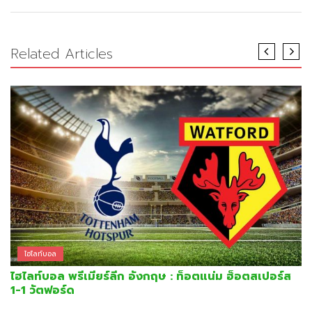
Related Articles
ไฮไลท์บอล
ไฮไลท์บอล พรีเมียร์ลีก อังกฤษ : ท็อตแน่ม ฮ็อตสเปอร์ส
1-1 วัตฟอร์ด