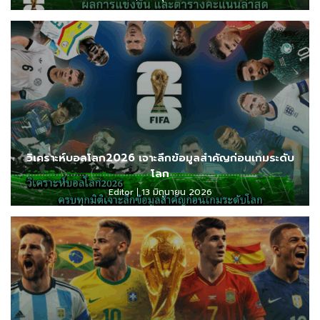
วิเคราะห์บอลโลก2026 เจาะลึกข้อมูลสำคัญก่อนเกมระดับ
โลก
Editor
13 มิถุนายน 2026