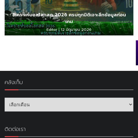
วิเคราะห์บอลโลกสด 2026 ครบทุกมิติเจาะลึกข้อมูลก่อน
เกม
Editor
12 มิถุนายน 2026
คลังเก็บ
ติดต่อเรา