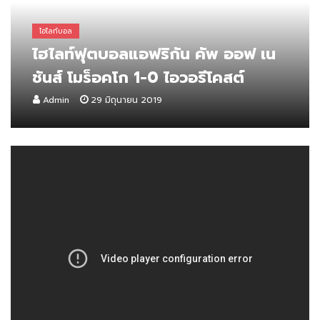
ไฮไลท์บอล
ไฮไลท์ฟุตบอลแอฟริกัน คัพ ออฟ เน
ชันส์ โมร็อคโก 1-0 ไอวอรีโคสต์
Admin
29 มิถุนายน 2019