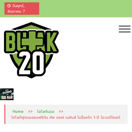
วันศุกร์,
สิงหาคม 7
ไฮไลท์บอลสด ผลบอลสด ไฮไลท์บอลเมื่อคืน
เพื่อนแท้คอกีฬา ศูนย์รวมผลบอลและ ไฮไลท์สดจากทั่วมุมโลก ครบ จบที่เดียว
บ้านผลบอล ตารางบอล ราคาบอล "ครบ-จบ"
ที่นี่ ที่เดียว +20
>>
>>
Home
ไฮไลท์บอล
ไฮไลท์ฟุตบอลแอฟริกัน คัพ ออฟ เนชันส์ โมร็อคโก 1-0 ไอวอรีโคสต์