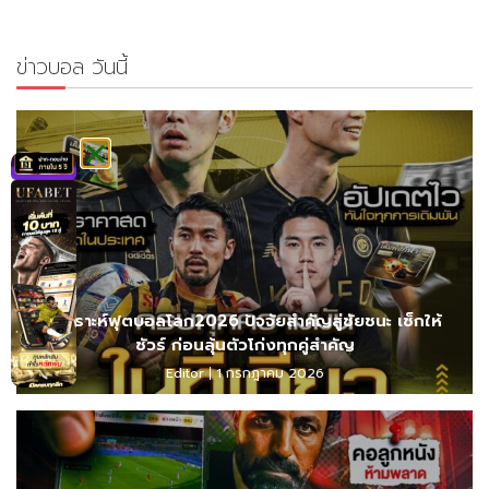
ข่าวบอล วันนี้
วิเคราะห์ฟุตบอลโลก2026 ปัจจัยสำคัญสู่ชัยชนะ เช็กให้
ชัวร์ ก่อนลุ้นตัวโก่งทุกคู่สำคัญ
Editor
1 กรกฎาคม 2026