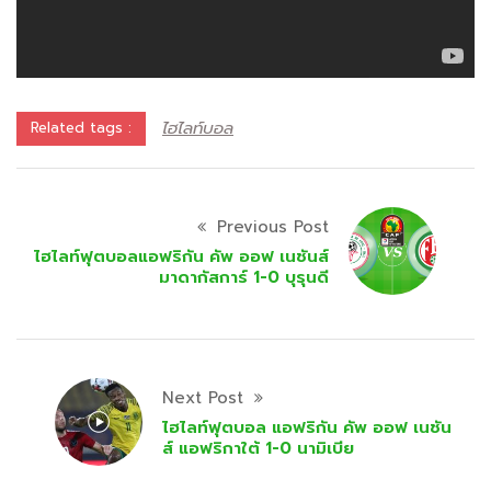
ไฮไลท์บอล
Related tags :
Previous Post
ไฮไลท์ฟุตบอลแอฟริกัน คัพ ออฟ เนชันส์
มาดากัสการ์ 1-0 บุรุนดี
Next Post
ไฮไลท์ฟุตบอล แอฟริกัน คัพ ออฟ เนชัน
ส์ แอฟริกาใต้ 1-0 นามิเบีย