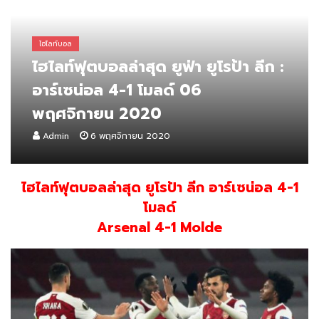
ไฮไลท์บอล
ไฮไลท์ฟุตบอลล่าสุด ยูฟ่า ยูโรป้า ลีก :
อาร์เซน่อล 4-1 โมลด์ 06
พฤศจิกายน 2020
Admin
6 พฤศจิกายน 2020
ไฮไลท์ฟุตบอลล่าสุด ยูโรป้า ลีก อาร์เซน่อล 4-1
โมลด์
Arsenal 4-1 Molde