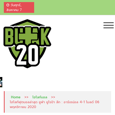
วันศุกร์,
สิงหาคม 7
ไฮไลท์บอลสด ผลบอลสด ไฮไลท์บอลเมื่อคืน
เพื่อนแท้คอกีฬา ศูนย์รวมผลบอลและ ไฮไลท์สดจากทั่วมุมโลก ครบ จบที่เดียว
บ้านผลบอล ตารางบอล ราคาบอล "ครบ-จบ"
ที่นี่ ที่เดียว +20
>>
>>
Home
ไฮไลท์บอล
ไฮไลท์ฟุตบอลล่าสุด ยูฟ่า ยูโรป้า ลีก : อาร์เซน่อล 4-1 โมลด์ 06
พฤศจิกายน 2020