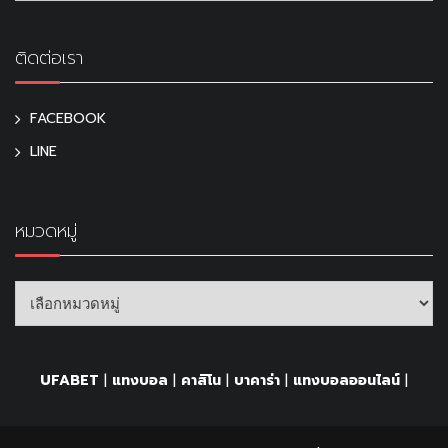
ติดต่อเรา
FACEBOOK
LINE
หมวดหมู่
UFABET
|
แทงบอล
|
คาสิโน
|
บาคาร่า
|
แทงบอลออนไลน์
|