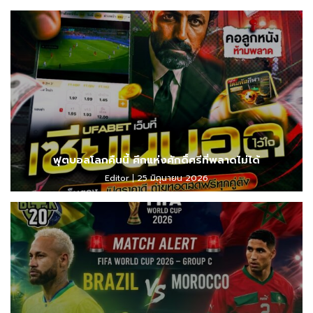
ฟุตบอลโลกคืนนี้ ศึกแห่งศักดิ์ศรีที่พลาดไม่ได้
Editor
25 มิถุนายน 2026