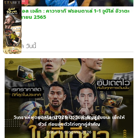
ไฮไลท์บอล
ไฮไลท์บอล เจลีก : คาวาซากิ ฟรอนตาเล่ 1-1 จูบิโล่ อิวาตะ
27 มิถุนายน 2565
ข่าวบอล วันนี้
วิเคราะห์ฟุตบอลโลก2026 ปัจจัยสำคัญสู่ชัยชนะ เช็กให้
ชัวร์ ก่อนลุ้นตัวโก่งทุกคู่สำคัญ
Editor
1 กรกฎาคม 2026