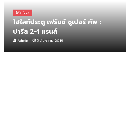
ไฮไลท์บอล
ไฮไลท์ประตู เฟร้นช์ ซูเปอร์ คัพ :
ปารีส 2-1 แรนส์
Admin
5 สิงหาคม 2019