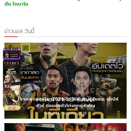
ตัน ไดนาโม
ข่าวบอล วันนี้
วิเคราะห์ฟุตบอลโลก2026 ปัจจัยสำคัญสู่ชัยชนะ เช็กให้
ชัวร์ ก่อนลุ้นตัวโก่งทุกคู่สำคัญ
Editor
1 กรกฎาคม 2026