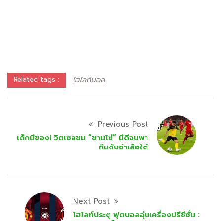
ไฮไลท์บอล
Related tags :
Previous Post
เด็กมีของ! วิตเซลชม “ซานโซ่” มีดีจนพา
ทีมดับซ่าเสือใต้
Next Post
ไฮไลท์ประตู ฟุตบอลอุ่นเครื่องปรีซีซั่น :