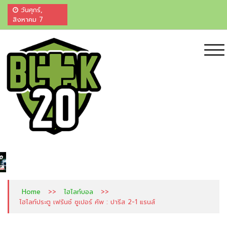
วันศุกร์,
สิงหาคม 7
ไฮไลท์บอลสด ผลบอลสด ไฮไลท์บอลเมื่อคืน
เพื่อนแท้คอกีฬา ศูนย์รวมผลบอลและ ไฮไลท์สดจากทั่วมุมโลก ครบ จบที่เดียว
บ้านผลบอล ตารางบอล ราคาบอล "ครบ-จบ"
ที่นี่ ที่เดียว +20
>>
>>
Home
ไฮไลท์บอล
ไฮไลท์ประตู เฟร้นช์ ซูเปอร์ คัพ : ปารีส 2-1 แรนส์