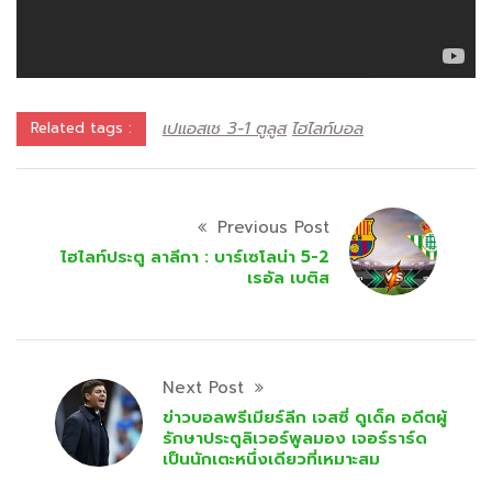
เปแอสเช 3-1 ตูลูส
ไฮไลท์บอล
Related tags :
Previous Post
ไฮไลท์ประตู ลาลีกา : บาร์เซโลน่า 5-2
เรอัล เบติส
Next Post
ข่าวบอลพรีเมียร์ลีก เจสซี่ ดูเด็ค อดีตผู้
รักษาประตูลิเวอร์พูลมอง เจอร์ราร์ด
เป็นนักเตะหนึ่งเดียวที่เหมาะสม