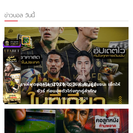
ข่าวบอล วันนี้
วิเคราะห์ฟุตบอลโลก2026 ปัจจัยสำคัญสู่ชัยชนะ เช็กให้
ชัวร์ ก่อนลุ้นตัวโก่งทุกคู่สำคัญ
Editor
1 กรกฎาคม 2026