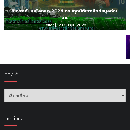
วิเคราะห์บอลโลกสด 2026 ครบทุกมิติเจาะลึกข้อมูลก่อน
เกม
Editor
12 มิถุนายน 2026
คลังเก็บ
ติดต่อเรา