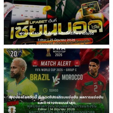
ฟุตบอลโลกคืนนี้ ศึกแห่งศักดิ์ศรีที่พลาดไม่ได้
Editor
25 มิถุนายน 2026
ฟุตบอลโลกวันนี้ อัปเดตโปรแกรมแข่งขัน ผลการแข่งขัน
และตารางคะแนนล่าสุด
Editor
14 มิถุนายน 2026