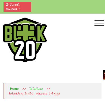
วันศุกร์,
สิงหาคม 7
ไฮไลท์บอลสด ผลบอลสด ไฮไลท์บอลเมื่อคืน
เพื่อนแท้คอกีฬา ศูนย์รวมผลบอลและ ไฮไลท์สดจากทั่วมุมโลก ครบ จบที่เดียว
บ้านผลบอล ตารางบอล ราคาบอล "ครบ-จบ"
ที่นี่ ที่เดียว +20
>>
>>
Home
ไฮไลท์บอล
ไฮไลท์ประตู ลีกเอิง : เปแอสเช 3-1 ตูลูส