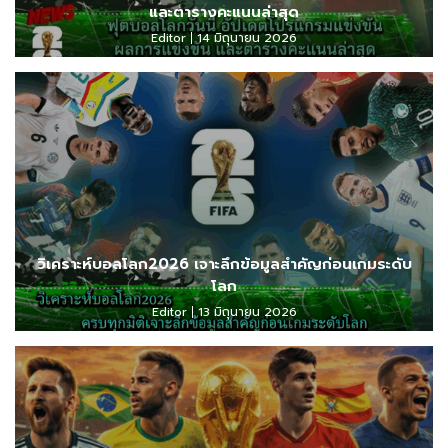
และตารางคะแนนล่าสุด
Editor
14 มิถุนายน 2026
วิเคราะห์บอลโลก2026 เจาะลึกข้อมูลสำคัญก่อนเกมระดับ
โลก
Editor
13 มิถุนายน 2026