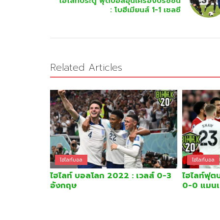
ไฮไลท์ประตู ฟุตบอลอุ่นเครื่องปรีซีซั่น
: โบฮีเมียนส์ 1-1 เชลซี
Related Articles
ไฮไลท์บอล
ไฮไลท์บอล
ไฮไลท์ บอลโลก 2022 : เวลส์ 0-3
ไฮไลท์ฟุต
อังกฤษ
0-0 แมนเช