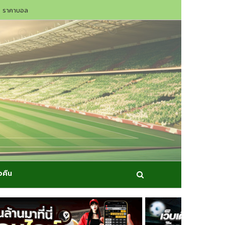
ราคาบอล
ที่นี่ ที่เดียว +20
อคืน