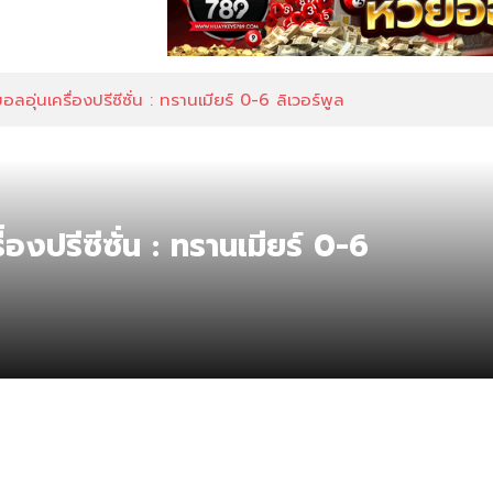
ลอุ่นเครื่องปรีซีซั่น : ทรานเมียร์ 0-6 ลิเวอร์พูล
่องปรีซีซั่น : ทรานเมียร์ 0-6