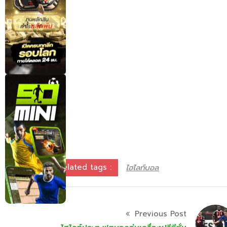
Related tags :
ไฮไลท์บอล
Previous Post