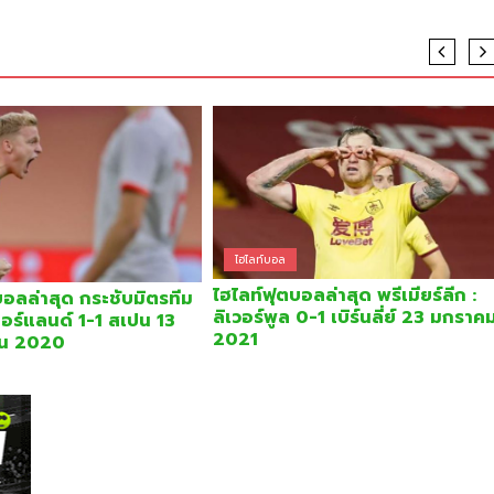
ไฮไลท์บอล
ไฮไลท์ฟุตบอลล่าสุด พรีเมียร์ลีก :
บอลล่าสุด กระชับมิตรทีม
ลิเวอร์พูล 0-1 เบิร์นลี่ย์ 23 มกราค
ธอร์แลนด์ 1-1 สเปน 13
2021
ยน 2020