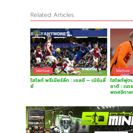
Related Articles
ไฮไลท์บอล
ไฮไลท์บอล
ไฮไลท์ พรีเมียร์ลีก : เชลซี – เบิร์นลี่
ไฮไลท์ฟุต
ย์
ชาติ : เนเ
พฤศจิกา