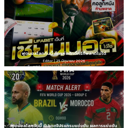
ฟุตบอลโลกคืนนี้ ศึกแห่งศักดิ์ศรีที่พลาดไม่ได้
Editor
25 มิถุนายน 2026
ฟุตบอลโลกวันนี้ อัปเดตโปรแกรมแข่งขัน ผลการแข่งขัน