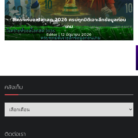
วิเคราะห์บอลโลกสด 2026 ครบทุกมิติเจาะลึกข้อมูลก่อน
เกม
Editor
12 มิถุนายน 2026
คลังเก็บ
ติดต่อเรา