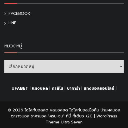
FACEBOOK
LINE
หมวดหมู่
UFABET
|
แทงบอล
|
คาสิโน
|
บาคาร่า
|
แทงบอลออนไลน์
|
© 2026 ไฮไลท์บอลสด ผลบอลสด ไฮไลท์บอลเมื่อคืน บ้านผลบอล
ตารางบอล ราคาบอล "ครบ-จบ" ที่นี่ ที่เดียว +20 | WordPress
Theme
Ultra Seven