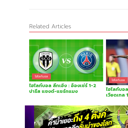
Related Articles
ไฮไลท์บอล
ไฮไลท์บอล
ไฮไลท์บอล ลีกเอิง : อ็องเช่ร์ 1-2
ไฮไลท์บอล 
ปารีส แซงต์-แชร์กแมง
เวียดเทล 1
กรกฎาคม