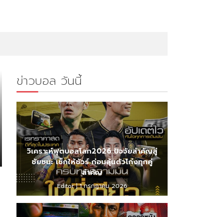
ข่าวบอล วันนี้
วิเคราะห์ฟุตบอลโลก2026 ปัจจัยสำคัญสู่
ชัยชนะ เช็กให้ชัวร์ ก่อนลุ้นตัวโก่งทุกคู่
สำคัญ
Editor
1 กรกฎาคม 2026