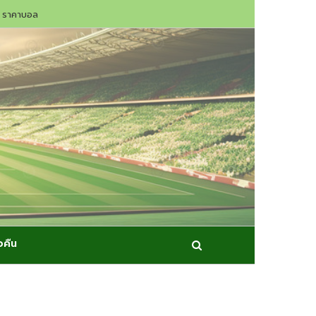
ราคาบอล
ที่นี่ ที่เดียว +20
อคืน