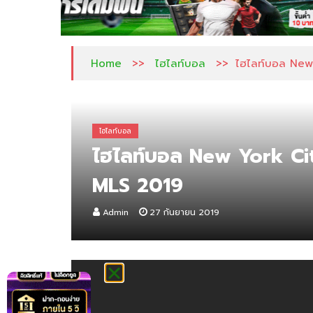
>>
>>
ไฮไลท์บอล New 
Home
ไฮไลท์บอล
ไฮไลท์บอล
ไฮไลท์บอล New York Cit
MLS 2019
Admin
27 กันยายน 2019