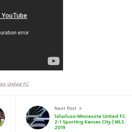
nta United FC
Next Post
ไฮไลท์บอล Minnesota United FC
2-1 Sporting Kansas City | MLS
2019