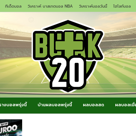
ทีเด็ดบอล
วิเคราะห์ บาสเกตบอล NBA
วิเคราะห์บอลวันนี้
ไฮไลท์บอล
่อคืน บ้านผลบอล ตารางบอล ราคาบอล "ครบ-จบ" 
มุมโลก ครบ จบที่เดียว
รางบอลพรุ่งนี้
บ้านผลบอลพรุ่งนี้
ผลบอลสด
ผลบอลเมื่