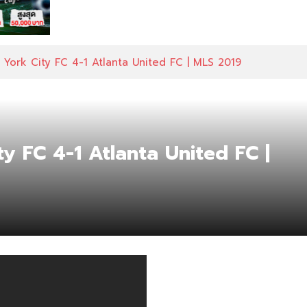
York City FC 4-1 Atlanta United FC | MLS 2019
y FC 4-1 Atlanta United FC |