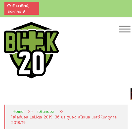
วันอาทิตย์,
สิงหาคม 9
ไฮไลท์บอลสด ผลบอลสด ไฮไลท์บอลเมื่อคืน
เพื่อนแท้คอกีฬา ศูนย์รวมผลบอลและ ไฮไลท์สดจากทั่วมุมโลก ครบ จบที่เดียว
บ้านผลบอล ตารางบอล ราคาบอล "ครบ-จบ"
ที่นี่ ที่เดียว +20
>>
>>
Home
ไฮไลท์บอล
ไฮไลท์บอล LaLiga 2019: 36 ประตูของ ลิโอเนล เมสซี่ ในฤดูกาล
2018/19