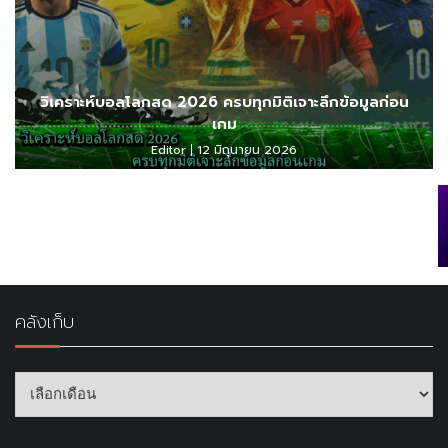
วิเคราะห์บอลโลกสด 2026 ครบทุกมิติเจาะลึกข้อมูลก่อน
เกม
Editor
12 มิถุนายน 2026
คลังเก็บ