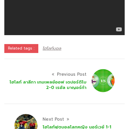
ไฮไลท์บอล
Related tags :
Previous Post
ไฮไลท์ ลาลีกา เกมเพลย์ออฟ เดปอร์ติโบ
2-0 เรอัล มาญอร์ก้า
Next Post
ไฮไลท์ฟุตบอลโลกหญิง นอร์เวย์ 1-1