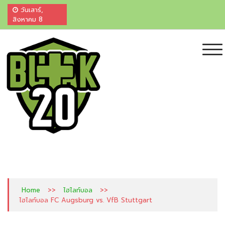
วันเสาร์,
สิงหาคม 8
ไฮไลท์บอลสด ผลบอลสด ไฮไลท์บอลเมื่อคืน
เพื่อนแท้คอกีฬา ศูนย์รวมผลบอลและ ไฮไลท์สดจากทั่วมุมโลก ครบ จบที่เดียว
บ้านผลบอล ตารางบอล ราคาบอล "ครบ-จบ"
ที่นี่ ที่เดียว +20
>>
>>
Home
ไฮไลท์บอล
ไฮไลท์บอล FC Augsburg vs. VfB Stuttgart