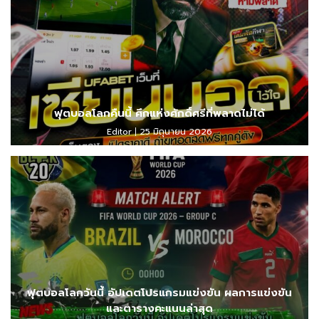
ฟุตบอลโลกคืนนี้ ศึกแห่งศักดิ์ศรีที่พลาดไม่ได้
Editor
25 มิถุนายน 2026
ฟุตบอลโลกวันนี้ อัปเดตโปรแกรมแข่งขัน ผลการแข่งขัน
และตารางคะแนนล่าสุด