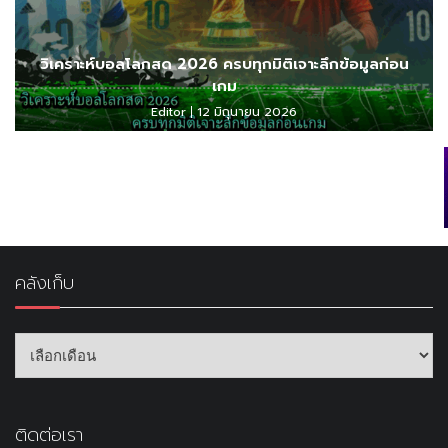
วิเคราะห์บอลโลกสด 2026 ครบทุกมิติเจาะลึกข้อมูลก่อน
เกม
Editor
12 มิถุนายน 2026
คลังเก็บ
ติดต่อเรา