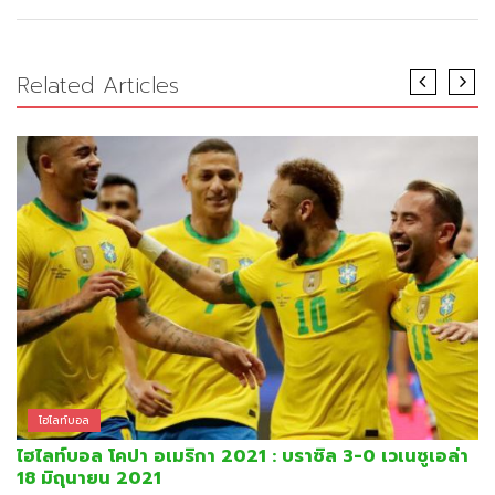
Related Articles
ไฮไลท์บอล
ไฮไลท์บอล โคปา อเมริกา 2021 : บราซิล 3-0 เวเนซูเอล่า
18 มิถุนายน 2021