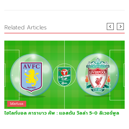
Related Articles
ไฮไลท์บอล
ไฮไลท์บอล คาราบาว คัพ : แอสตัน วิลล่า 5-0 ลิเวอร์พูล