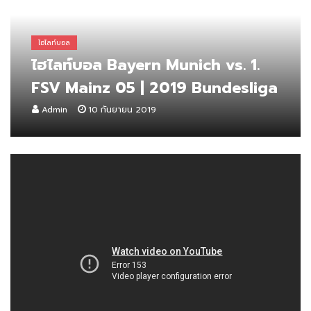
ไฮไลท์บอล
ไฮไลท์บอล Bayern Munich vs. 1.
FSV Mainz 05 | 2019 Bundesliga
Admin
10 กันยายน 2019