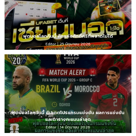
ฟุตบอลโลกคืนนี้ ศึกแห่งศักดิ์ศรีที่พลาดไม่ได้
Editor
25 มิถุนายน 2026
ฟุตบอลโลกวันนี้ อัปเดตโปรแกรมแข่งขัน ผลการแข่งขัน
และตารางคะแนนล่าสุด
Editor
14 มิถุนายน 2026