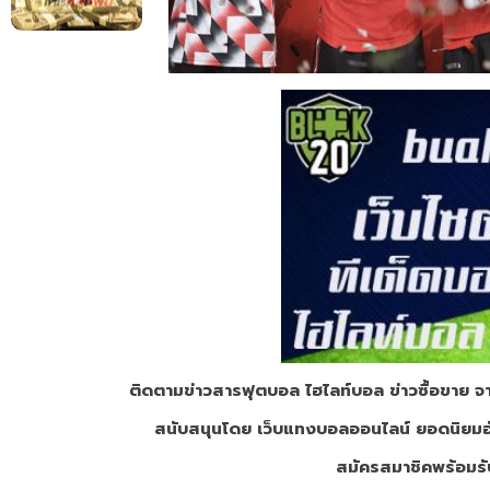
ติดตามข่าวสารฟุตบอล ไฮไลท์บอล ข่าวซื้อขาย จา
สนับสนุนโดย เว็บแทงบอลออนไลน์ ยอดนิยม
สมัครสมาชิคพร้อมรั