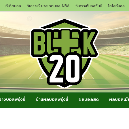
ทีเด็ดบอล
วิเคราะห์ บาสเกตบอล NBA
วิเคราะห์บอลวันนี้
ไฮไลท์บอล
่อคืน บ้านผลบอล ตารางบอล ราคาบอล "ครบ-จบ" 
มุมโลก ครบ จบที่เดียว
รางบอลพรุ่งนี้
บ้านผลบอลพรุ่งนี้
ผลบอลสด
ผลบอลเมื่