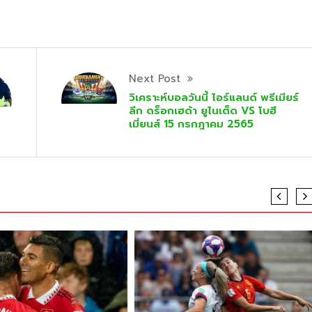
Next Post
วิเคราะห์บอลวันนี้ ไอร์แลนด์ พรีเมียร์
ลีก ดร็อกเฮด้า ยูไนเต็ด VS โบฮี
เมี่ยนส์ 15 กรกฎาคม 2565