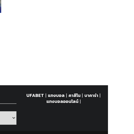
ไฮไลท์บอล
ไฮไลท์บอล
ไฮไลท์บอลย้อนหลัง พรีเมียร์ลีก :
ไฮไลท์บอล ลาลีกา สเป
อาร์เซน่อล 2-3 คริสตัล พาเลซ
ยอร์ก้า 1-0 เรอัล มาด
UFABET
|
แทงบอล
|
คาสิโน
|
บาคาร่า
|
แทงบอลออนไลน์
|