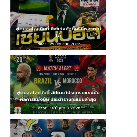
ฟุตบอลโลกคืนนี้ ศึกแห่งศักดิ์ศรีที่พลาดไม่
ได้
Editor
25 มิถุนายน 2026
ฟุตบอลโลกวันนี้ อัปเดตโปรแกรมแข่งขัน
ผลการแข่งขัน และตารางคะแนนล่าสุด
Editor
14 มิถุนายน 2026