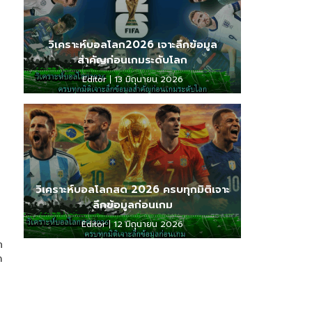
วิเคราะห์บอลโลก2026 เจาะลึกข้อมูล
สำคัญก่อนเกมระดับโลก
Editor
13 มิถุนายน 2026
วิเคราะห์บอลโลกสด 2026 ครบทุกมิติเจาะ
ลึกข้อมูลก่อนเกม
Editor
12 มิถุนายน 2026
ก
ด