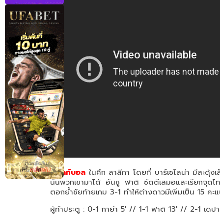
ไฮไลท์บอล
ในศึก ลาลีกา โดยที่ บาร์เซโลน่า มีสะดุ้ง
นั้นพวกเขามาได้ อันซู ฟาติ ซัดตีเสมอและเรียกจุดโ
ตอกย้ำชัยท้ายเกม 3-1 ทำให้ต่างดาวมีเพิ่มเป็น 15 คะแ
ผู้ทำประตู : 0-1 กาย่า 5′ // 1-1 ฟาติ 13′ // 2-1 เดป