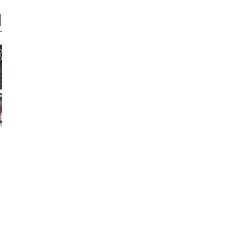
ไฮไลท์บอล
ไฮไลท์บอล
ไฮไลท์ เอฟเอ คัพ : แมนเชสเตอร์
ไฮไลท์ประตู ลาลีกา : บ
ยูไนเต็ด 3-1 เอฟเวอร์ตัน
0 เซบีย่า