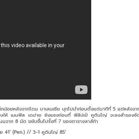
เล็กน้อยหลังจากโดน บาเลนเซีย บุกไปนำก่อนตั้งแต่นาทีที่ 5 แต่หลังจา
ทษให้ เมมฟิส เดปาย ยิงแซงก่อนที่ ฟิลิปเป้ คูตินโญ่ จะลงสำรองซั
นนจาก 8 นัด ขยับขึ้นไปรั้งที่ 7 ของตารางลาลีก้า
าย 41′ (Pen.) // 3-1 คูตินโญ่ 85′