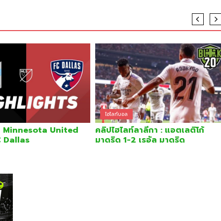
ไฮไลท์บอล
ล Minnesota United
คลิปไฮไลท์ลาลีกา : แอตเลติโก้
C Dallas
มาดริด 1-2 เรอัล มาดริด