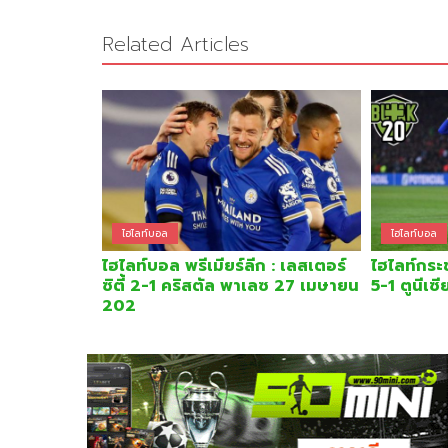
Related Articles
ไฮไลท์บอล
ไฮไลท์บอล
ไฮไลท์บอล พรีเมียร์ลีก : เลสเตอร์
ไฮไลท์กระช
ซิตี้ 2-1 คริสตัล พาเลซ 27 เมษายน
5-1 ตูนีเซี
202