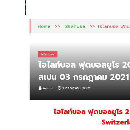
>>
>>
ไฮไลท์บอล ฟุตบ
Home
ไฮไลท์บอล
ไฮไลท์บอล
ไฮไลท์บอล ฟุตบอลยูโร 20
สเปน 03 กรกฎาคม 2021
Admin
3 กรกฎาคม 2021
ไฮไลท์บอล ฟุตบอลยูโร 2
Switzerl