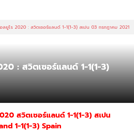
อลยูโร 2020 : สวิตเซอร์แลนด์ 1-1(1-3) สเปน 03 กรกฎาคม 2021
20 : สวิตเซอร์แลนด์ 1-1(1-3)
020 สวิตเซอร์แลนด์ 1-1(1-3) สเปน
and 1-1(1-3) Spain