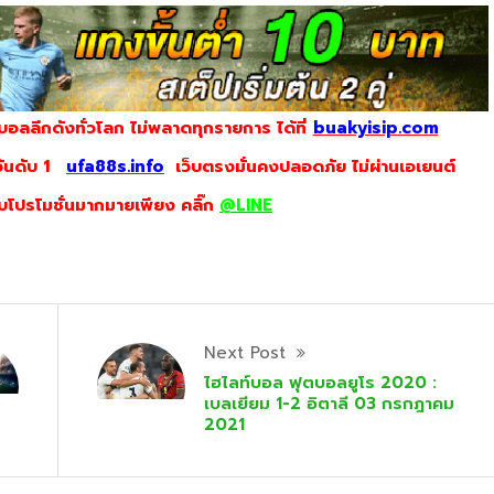
อลลีกดังทั่วโลก ไม่พลาดทุกรายการ ได้ที่
buakyisip.com
อันดับ 1
ufa88s.info
เว็บตรงมั่นคงปลอดภัย ไม่
ผ่านเอเยนต์
บโปรโมชั่นมากมายเพียง คลิ๊ก
@LINE
Next Post
ไฮไลท์บอล ฟุตบอลยูโร 2020 :
เบลเยียม 1-2 อิตาลี 03 กรกฎาคม
2021