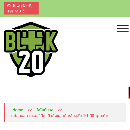
วันพฤหัสบดี,
สิงหาคม 6
ไฮไลท์บอลสด ผลบอลสด ไฮไลท์บอลเมื่อคืน
เพื่อนแท้คอกีฬา ศูนย์รวมผลบอลและ ไฮไลท์สดจากทั่วมุมโลก ครบ จบที่เดียว
บ้านผลบอล ตารางบอล ราคาบอล "ครบ-จบ"
ที่นี่ ที่เดียว +20
>>
>>
Home
ไฮไลท์บอล
ไฮไลท์บอล เมเจอร์ลีก: นิวอิงแลนด์ เรโวลูชั่น 1-1 ดีซี ยูไนเต็ด