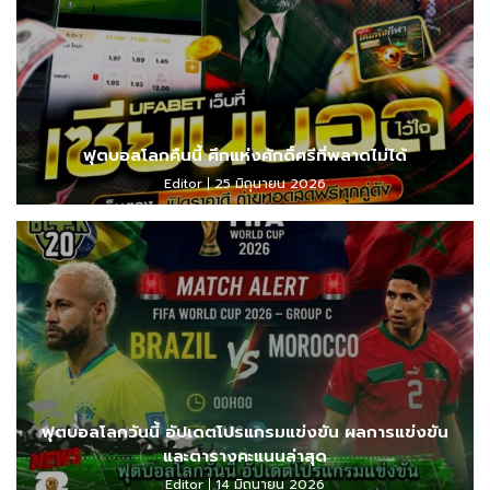
ฟุตบอลโลกคืนนี้ ศึกแห่งศักดิ์ศรีที่พลาดไม่ได้
Editor
25 มิถุนายน 2026
ฟุตบอลโลกวันนี้ อัปเดตโปรแกรมแข่งขัน ผลการแข่งขัน
และตารางคะแนนล่าสุด
Editor
14 มิถุนายน 2026