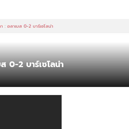
า : อลาเบส 0-2 บาร์เซโลน่า
ส 0-2 บาร์เซโลน่า