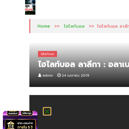
>>
>>
ไฮไลท์บอล ลาลีก
Home
ไฮไลท์บอล
ไฮไลท์บอล
ไฮไลท์บอล ลาลีกา : อลาเบ
Admin
24 เมษายน 2019