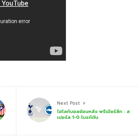
Next Post
ไฮไลท์บอลย้อนหลัง พรีเมียร์ลีก : ส
เปอร์ส 1-0 ไบรท์ตัน