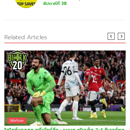
สัปดาห์ที่ 38
Related Articles
ไฮไลท์บอล
ไฮไลท์บอลสด พรีเมียร์ลีก : แมนฯ ยูไนเต็ด 2-1 ลิเวอร์พูล