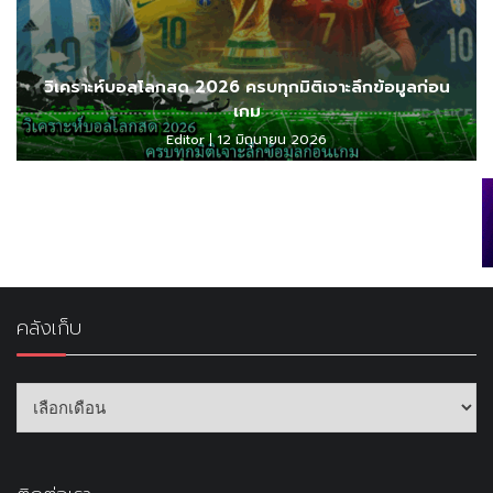
วิเคราะห์บอลโลกสด 2026 ครบทุกมิติเจาะลึกข้อมูลก่อน
เกม
Editor
12 มิถุนายน 2026
คลังเก็บ