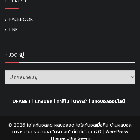
ติดต่อเรา
FACEBOOK
LINE
หมวดหมู่
UFABET
|
แทงบอล
|
คาสิโน
|
บาคาร่า
|
แทงบอลออนไลน์
|
© 2026 ไฮไลท์บอลสด ผลบอลสด ไฮไลท์บอลเมื่อคืน บ้านผลบอล
ตารางบอล ราคาบอล "ครบ-จบ" ที่นี่ ที่เดียว +20 | WordPress
Theme
Ultra Seven