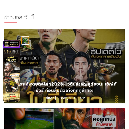
ข่าวบอล วันนี้
วิเคราะห์ฟุตบอลโลก2026 ปัจจัยสำคัญสู่ชัยชนะ เช็กให้
ชัวร์ ก่อนลุ้นตัวโก่งทุกคู่สำคัญ
Editor
1 กรกฎาคม 2026