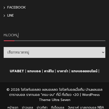
FACEBOOK
LINE
หมวดหมู่
UFABET
|
แทงบอล
|
คาสิโน
|
บาคาร่า
|
แทงบอลออนไลน์
|
© 2026 ไฮไลท์บอลสด ผลบอลสด ไฮไลท์บอลเมื่อคืน บ้านผลบอล
ตารางบอล ราคาบอล "ครบ-จบ" ที่นี่ ที่เดียว +20 | WordPress
Theme
Ultra Seven
หน้าแรก
ข่าวบอล
ข่าวกีฬา
ทีเด็ดบอล
วิเคราะห์ บาสเกตบอล NBA