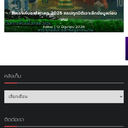
วิเคราะห์บอลโลกสด 2026 ครบทุกมิติเจาะลึกข้อมูลก่อน
เกม
Editor
12 มิถุนายน 2026
คลังเก็บ
ติดต่อเรา