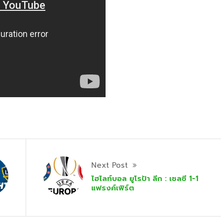
Next Post
ไฮไลท์บอล ยูโรป้า ลีก : เชลซี 1-1
แฟรงค์เฟิร์ต