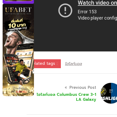
Related tags :
ไฮไลท์บอล
Previous Post
ไฮไลท์บอล Columbus Crew 3-1
LA Galaxy