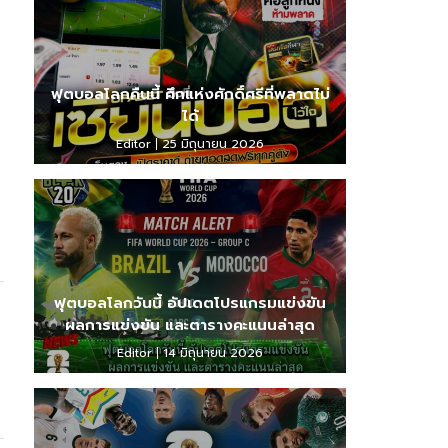
ฟุตบอลโลกคืนนี้ ศึกแห่งศักดิ์ศรีที่พลาดไม่
ได้
Editor
25 มิถุนายน 2026
ฟุตบอลโลกวันนี้ อัปเดตโปรแกรมแข่งขัน
ผลการแข่งขัน และตารางคะแนนล่าสุด
Editor
14 มิถุนายน 2026