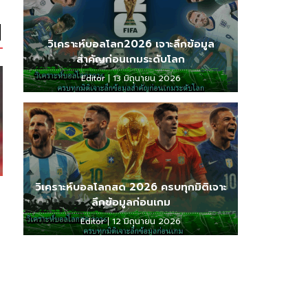
วิเคราะห์บอลโลก2026 เจาะลึกข้อมูล
สำคัญก่อนเกมระดับโลก
Editor
13 มิถุนายน 2026
ไฮไลท์บอล
ไฮไลท์บอล
ไฮไลท์บอลปืนใหญ่ : อาร์เซน่อล 3-2
ไฮไลท์บอล เอเอฟซี แชม
วิเคราะห์บอลโลกสด 2026 ครบทุกมิติเจาะ
ลิเวอร์พูล
คาย่า 0-1 บีจี ปทุม 
ลึกข้อมูลก่อนเกม
2021
Editor
12 มิถุนายน 2026