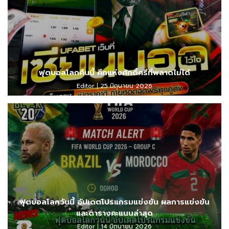
ฟุตบอลโลกคืนนี้ ศึกแห่งศักดิ์ศรีที่พลาดไม่ได้
Editor
25 มิถุนายน 2026
ฟุตบอลโลกวันนี้ อัปเดตโปรแกรมแข่งขัน ผลการแข่งขัน
และตารางคะแนนล่าสุด
Editor
14 มิถุนายน 2026