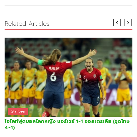
Related Articles
ไฮไลท์บอล
ไฮไลท์ฟุตบอลโลกหญิง นอร์เวย์ 1-1 ออสเตรเลีย (จุดโทษ
4-1)