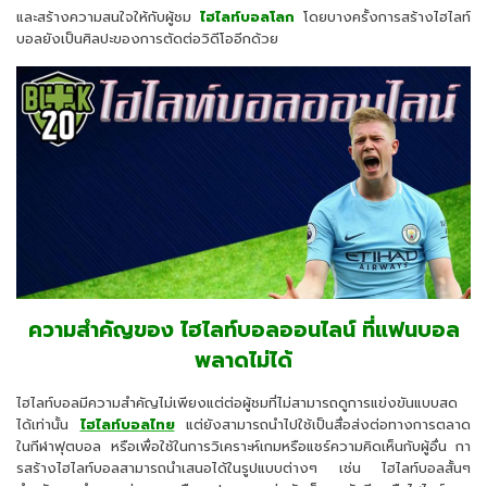
และสร้างความสนใจให้กับผู้ชม
ไฮไลท์บอลโลก
โดยบางครั้งการสร้างไฮไลท์
บอลยังเป็นศิลปะของการตัดต่อวิดีโออีกด้วย
ความสำคัญของ ไฮไลท์บอลออนไลน์ ที่แฟนบอล
พลาดไม่ได้
ไฮไลท์บอลมีความสำคัญไม่เพียงแต่ต่อผู้ชมที่ไม่สามารถดูการแข่งขันแบบสด
ได้เท่านั้น
ไฮไลท์บอลไทย
แต่ยังสามารถนำไปใช้เป็นสื่อส่งต่อทางการตลาด
ในกีฬาฟุตบอล หรือเพื่อใช้ในการวิเคราะห์เกมหรือแชร์ความคิดเห็นกับผู้อื่น กา
รสร้างไฮไลท์บอลสามารถนำเสนอได้ในรูปแบบต่างๆ เช่น ไฮไลท์บอลสั้นๆ