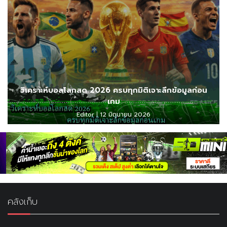
วิเคราะห์บอลโลกสด 2026 ครบทุกมิติเจาะลึกข้อมูลก่อน
เกม
Editor
12 มิถุนายน 2026
คลังเก็บ