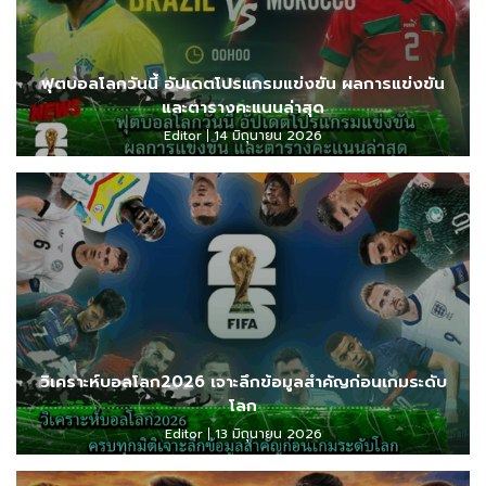
ฟุตบอลโลกวันนี้ อัปเดตโปรแกรมแข่งขัน ผลการแข่งขัน
และตารางคะแนนล่าสุด
Editor
14 มิถุนายน 2026
วิเคราะห์บอลโลก2026 เจาะลึกข้อมูลสำคัญก่อนเกมระดับ
โลก
Editor
13 มิถุนายน 2026