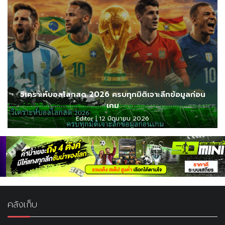
วิเคราะห์บอลโลกสด 2026 ครบทุกมิติเจาะลึกข้อมูลก่อน
เกม
Editor
12 มิถุนายน 2026
คลังเก็บ