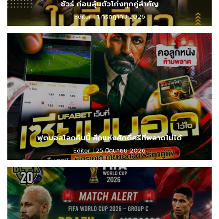
ชัวร์ ก่อนลุ้นตัวโก่งทุกคู่สำคัญ
Editor
1 กรกฎาคม 2026
ฟุตบอลโลกคืนนี้ ศึกแห่งศักดิ์ศรีที่พลาดไม่ได้
Editor
25 มิถุนายน 2026