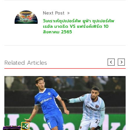
Next Post
วิเคราะห์ซุปเปอร์คัพ ยูฟ่า ซุปเปอร์คัพ
เรอัล มาดริด VS แฟร้งค์เฟิร์ต 10
สิงหาคม 2565
Related Articles