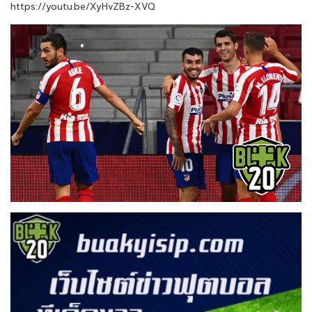
https://youtu.be/XyHvZBz-XVQ