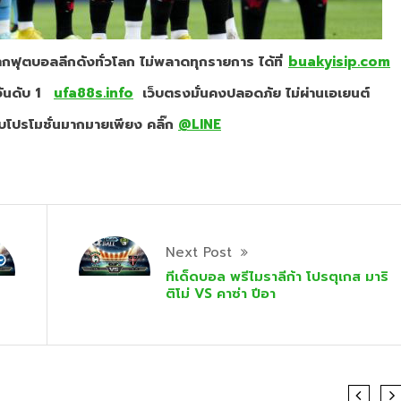
กฟุตบอลลีกดังทั่วโลก ไม่พลาดทุกรายการ ได้ที่
buakyisip.com
อันดับ 1
ufa88s.info
เว็บตรงมั่นคงปลอดภัย ไม่
ผ่านเอเยนต์
บโปรโมชั่นมากมายเพียง คลิ๊ก
@LINE
Next Post
ทีเด็ดบอล พรีไมราลีก้า โปรตุเกส มาริ
ติโม่ VS คาซ่า ปีอา