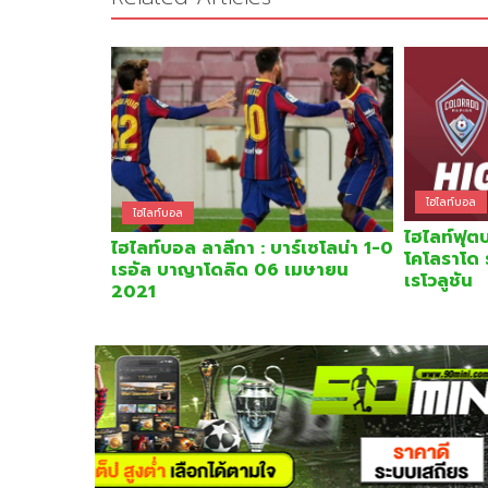
ไฮไลท์บอล
ไฮไลท์บอล
ไฮไลท์ฟุต
ไฮไลท์บอล ลาลีกา : บาร์เซโลน่า 1-0
โคโลราโด 
เรอัล บาญาโดลิด 06 เมษายน
เรโวลูชัน
2021