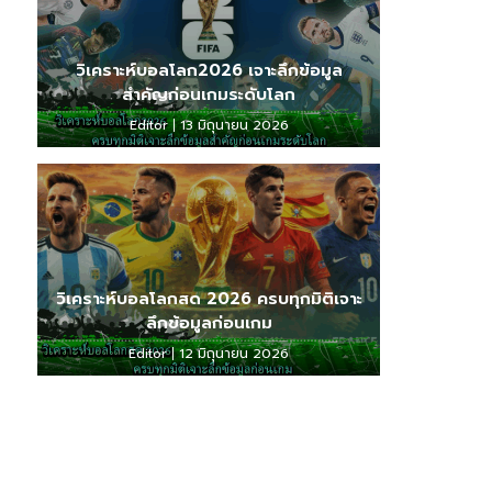
วิเคราะห์บอลโลก2026 เจาะลึกข้อมูล
สำคัญก่อนเกมระดับโลก
Editor
13 มิถุนายน 2026
วิเคราะห์บอลโลกสด 2026 ครบทุกมิติเจาะ
ลึกข้อมูลก่อนเกม
Editor
12 มิถุนายน 2026