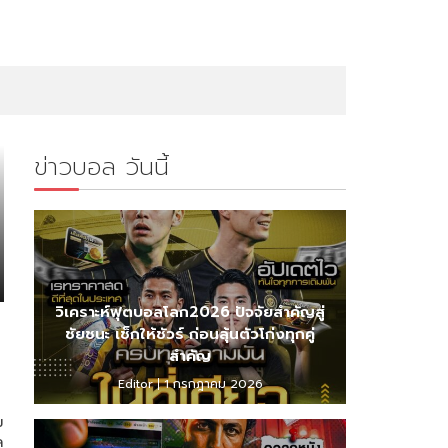
ข่าวบอล วันนี้
วิเคราะห์ฟุตบอลโลก2026 ปัจจัยสำคัญสู่
ชัยชนะ เช็กให้ชัวร์ ก่อนลุ้นตัวโก่งทุกคู่
สำคัญ
Editor
1 กรกฎาคม 2026
ม
ล