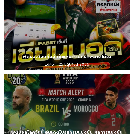
ฟุตบอลโลกคืนนี้ ศึกแห่งศักดิ์ศรีที่พลาดไม่ได้
Editor
25 มิถุนายน 2026
ฟุตบอลโลกวันนี้ อัปเดตโปรแกรมแข่งขัน ผลการแข่งขัน