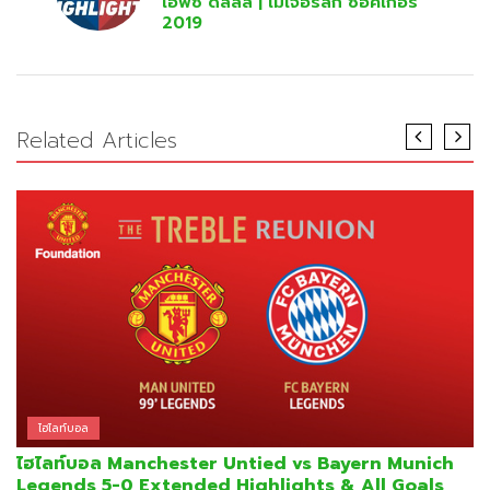
เอฟซี ดัลลัส | เมเจอร์ลีก ซอคเกอร์
2019
Related Articles
ไฮไลท์บอล
ไฮไลท์บอล Manchester Untied vs Bayern Munich
Legends 5-0 Extended Highlights & All Goals