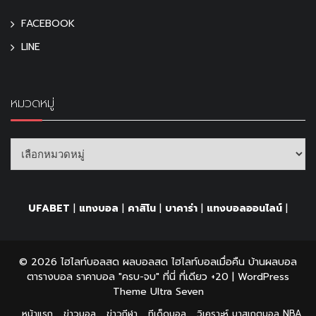
FACEBOOK
LINE
หมวดหมู่
UFABET
|
แทงบอล
|
คาสิโน
|
บาคาร่า
|
แทงบอลออนไลน์
|
© 2026 ไฮไลท์บอลสด ผลบอลสด ไฮไลท์บอลเมื่อคืน บ้านผลบอล
ตารางบอล ราคาบอล "ครบ-จบ" ที่นี่ ที่เดียว +20 | WordPress
Theme
Ultra Seven
หน้าแรก
ข่าวบอล
ข่าวกีฬา
ทีเด็ดบอล
วิเคราะห์ บาสเกตบอล NBA