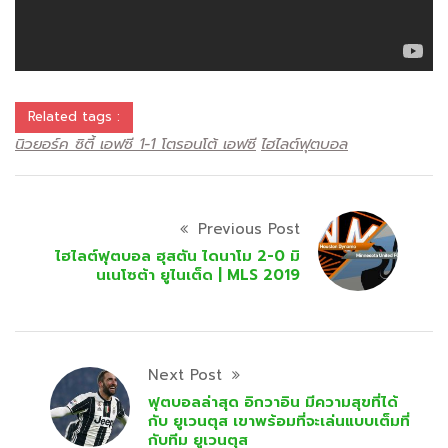
Related tags :
นิวยอร์ค ซิตี้ เอฟซี 1-1 โตรอนโต้ เอฟซี
ไฮไลต์ฟุตบอล
Previous Post
ไฮไลต์ฟุตบอล ฮุสตัน ไดนาโม 2-0 มิ
นเนโซต้า ยูไนเต็ด | MLS 2019
Next Post
ฟุตบอลล่าสุด อิกวาอิน มีความสุขที่ได้
กับ ยูเวนตุส เขาพร้อมที่จะเล่นแบบเต็มที่
กับทีม ยูเวนตุส