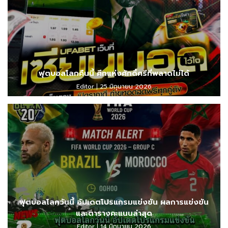
ฟุตบอลโลกคืนนี้ ศึกแห่งศักดิ์ศรีที่พลาดไม่ได้
Editor
25 มิถุนายน 2026
ฟุตบอลโลกวันนี้ อัปเดตโปรแกรมแข่งขัน ผลการแข่งขัน
และตารางคะแนนล่าสุด
Editor
14 มิถุนายน 2026