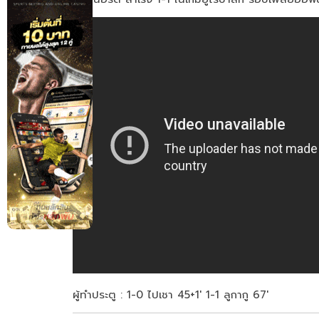
ผู้ทำประตู : 1-0 ไปเชา 45+1′ 1-1 ลูกากู 67′