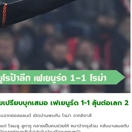
สียเปรียบบุกเสมอ เฟเยนูร์ด 1-1 ลุ้นต่อเลก 2
นจากฮอลเเลนด์ เปิดบ้านพบกับ โรม่า จากอิตาลี
แต่ โรเมลู ลูกากู กลายเป็นคนช่วยให้ หมาป่ากรุงโรม กลับมาเสมอกับ
นัดแรกก่อนกลับไปเล่นในบ้านตัวเองเกมหน้า