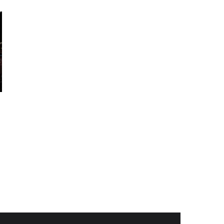
ไฮไลท์บอล
ไฮไลท์บอล
ไฮไลต์ บอลพรีเมียร์ลีก อาร์เซน่อล
ไฮไลท์ฟุตบอลล่าสุด เอ
3-1 ลิเวอร์พูล
รีน 0-5 ท็อตแน่ม ฮ็อ
มกราคม 2021