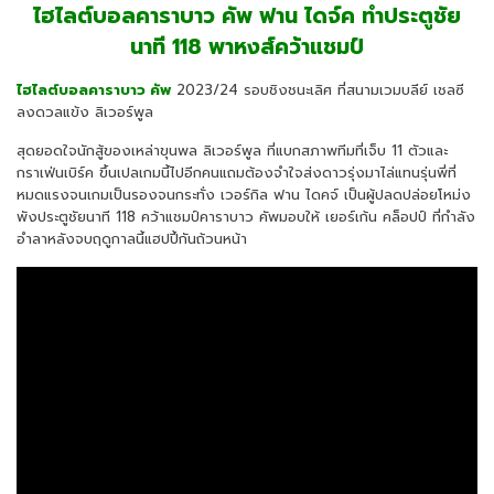
ไฮไลต์บอลคาราบาว คัพ ฟาน ไดจ์ค ทำประตูชัย
นาที 118 พาหงส์คว้าแชมป์
ไฮไลต์บอลคาราบาว คัพ
2023/24 รอบชิงชนะเลิศ ที่สนามเวมบลีย์ เชลซี
ลงดวลแข้ง ลิเวอร์พูล
สุดยอดใจนักสู้ของเหล่าขุนพล ลิเวอร์พูล ที่แบกสภาพทีมที่เจ็บ 11 ตัวและ
กราเฟ่นเบิร์ค ขึ้นเปลเกมนี้ไปอีกคนแถมต้องจำใจส่งดาวรุ่งมาไล่แทนรุ่นพี่ที่
หมดแรงจนเกมเป็นรองจนกระทั่ง เวอร์กิล ฟาน ไดคจ์ เป็นผู้ปลดปล่อยโหม่ง
พังประตูชัยนาที 118 คว้าแชมป์คาราบาว คัพมอบให้ เยอร์เก้น คล็อปป์ ที่กำลัง
อำลาหลังจบฤดูกาลนี้แฮปปี้กันถ้วนหน้า