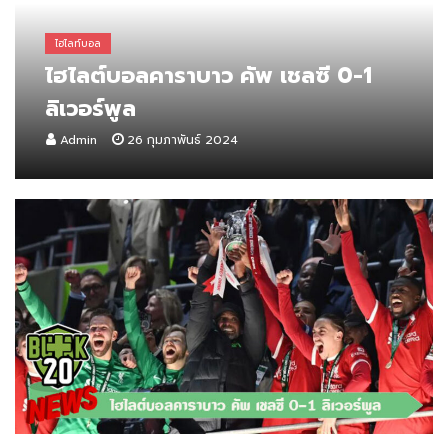
ไฮไลท์บอล
ไฮไลต์บอลคาราบาว คัพ เชลซี 0-1
ลิเวอร์พูล
Admin
26 กุมภาพันธ์ 2024