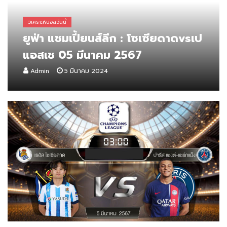
วิเคราะห์บอลวันนี้
ยูฟ่า แชมเปี้ยนส์ลีก : โซเซียดาดvsเป
แอสเช 05 มีนาคม 2567
Admin
5 มีนาคม 2024