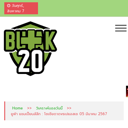
วันศุกร์,
สิงหาคม 7
ไฮไลท์บอลสด ผลบอลสด ไฮไลท์บอลเมื่อคืน
เพื่อนแท้คอกีฬา ศูนย์รวมผลบอลและ ไฮไลท์สดจากทั่วมุมโลก ครบ จบที่เดียว
บ้านผลบอล ตารางบอล ราคาบอล "ครบ-จบ"
ที่นี่ ที่เดียว +20
>>
>>
Home
วิเคราะห์บอลวันนี้
ยูฟ่า แชมเปี้ยนส์ลีก : โซเซียดาดvsเปแอสเช 05 มีนาคม 2567