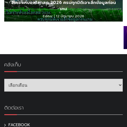
วิเคราะห์บอลโลกสด 2026 ครบทุกมิติเจาะลึกข้อมูลก่อน
เกม
Editor
12 มิถุนายน 2026
คลังเก็บ
ติดต่อเรา
FACEBOOK