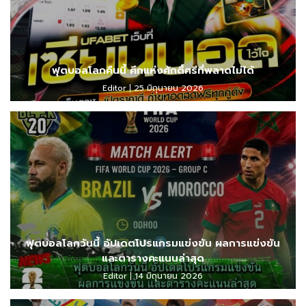
ฟุตบอลโลกคืนนี้ ศึกแห่งศักดิ์ศรีที่พลาดไม่ได้
Editor
25 มิถุนายน 2026
ฟุตบอลโลกวันนี้ อัปเดตโปรแกรมแข่งขัน ผลการแข่งขัน
และตารางคะแนนล่าสุด
Editor
14 มิถุนายน 2026