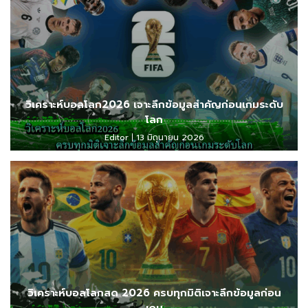
วิเคราะห์บอลโลก2026 เจาะลึกข้อมูลสำคัญก่อนเกมระดับ
โลก
Editor
13 มิถุนายน 2026
วิเคราะห์บอลโลกสด 2026 ครบทุกมิติเจาะลึกข้อมูลก่อน