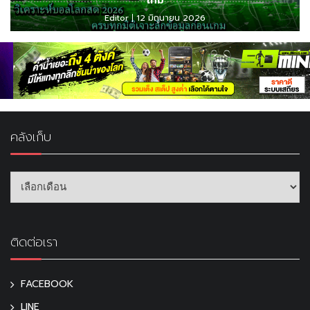
เกม
Editor
12 มิถุนายน 2026
คลังเก็บ
ติดต่อเรา
FACEBOOK
LINE