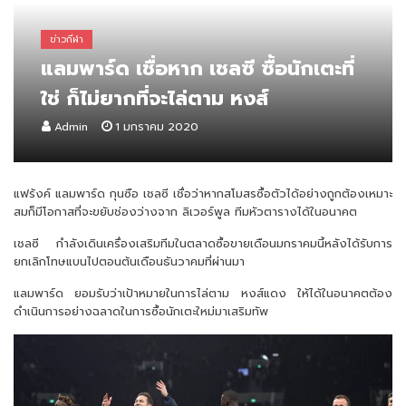
ข่าวกีฬา
แลมพาร์ด เชื่อหาก เชลซี ซื้อนักเตะที่
ใช่ ก็ไม่ยากที่จะไล่ตาม หงส์
Admin
1 มกราคม 2020
แฟร้งค์ แลมพาร์ด กุนซือ เชลซี เชื่อว่าหากสโมสรซื้อตัวได้อย่างถูกต้องเหมาะ
สมก็มีโอกาสที่จะขยับช่องว่างจาก ลิเวอร์พูล ทีมหัวตารางได้ในอนาคต
เชลซี กำลังเดินเครื่องเสริมทีมในตลาดซื้อขายเดือนมกราคมนี้หลังได้รับการ
ยกเลิกโทษแบนไปตอนต้นเดือนธันวาคมที่ผ่านมา
แลมพาร์ด ยอมรับว่าเป้าหมายในการไล่ตาม หงส์แดง ให้ได้ในอนาคตต้อง
ดำเนินการอย่างฉลาดในการซื้อนักเตะใหม่มาเสริมทัพ