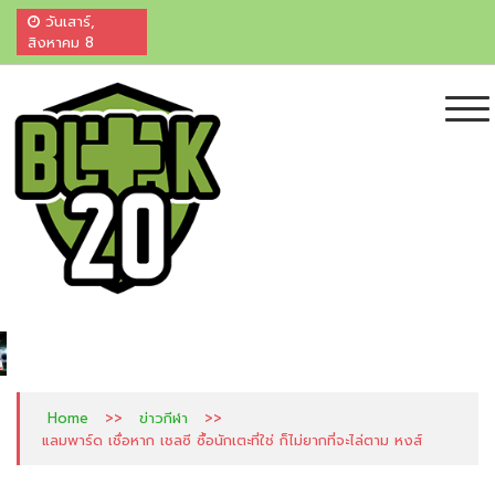
วันเสาร์,
สิงหาคม 8
ไฮไลท์บอลสด ผลบอลสด ไฮไลท์บอลเมื่อคืน
เพื่อนแท้คอกีฬา ศูนย์รวมผลบอลและ ไฮไลท์สดจากทั่วมุมโลก ครบ จบที่เดียว
บ้านผลบอล ตารางบอล ราคาบอล "ครบ-จบ"
ที่นี่ ที่เดียว +20
>>
>>
Home
ข่าวกีฬา
แลมพาร์ด เชื่อหาก เชลซี ซื้อนักเตะที่ใช่ ก็ไม่ยากที่จะไล่ตาม หงส์