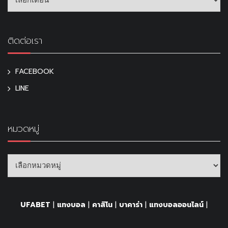
ติดต่อเรา
FACEBOOK
LINE
หมวดหมู่
UFABET
|
แทงบอล
|
คาสิโน
|
บาคาร่า
|
แทงบอลออนไลน์
|