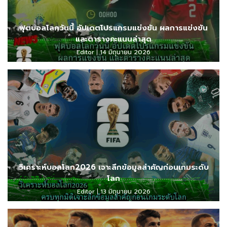
ฟุตบอลโลกวันนี้ อัปเดตโปรแกรมแข่งขัน ผลการแข่งขัน
และตารางคะแนนล่าสุด
Editor
14 มิถุนายน 2026
วิเคราะห์บอลโลก2026 เจาะลึกข้อมูลสำคัญก่อนเกมระดับ
โลก
Editor
13 มิถุนายน 2026