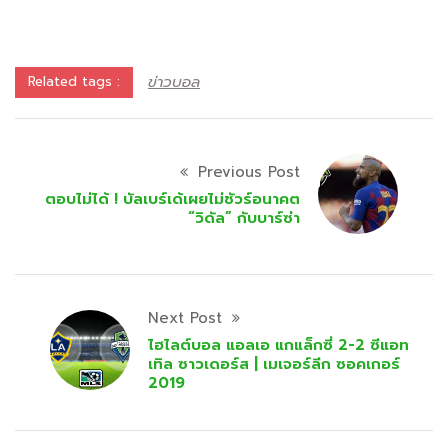
ข่าวบอล
Related tags :
Previous Post
ตอบไม่ได้ ! บัลเบร์เด้เผยไม่ชัวร์อนาคต
“วิดัล” กับบาร์ซ่า
Next Post
ไฮไลต์บอล แอลเอ แกแล็กซี่ 2-2 ซีแอท
เทิล ซาวเดอร์ส | เมเจอร์ลีก ซอคเกอร์
2019