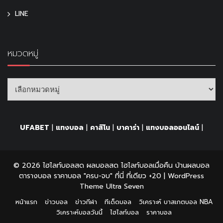
LINE
หมวดหมู่
UFABET
|
แทงบอล
|
คาสิโน
|
บาคาร่า
|
แทงบอลออนไลน์
|
© 2026 ไฮไลท์บอลสด ผลบอลสด ไฮไลท์บอลเมื่อคืน บ้านผลบอล
ตารางบอล ราคาบอล "ครบ-จบ" ที่นี่ ที่เดียว +20 | WordPress
Theme
Ultra Seven
หน้าแรก
ข่าวบอล
ข่าวกีฬา
ทีเด็ดบอล
วิเคราะห์ บาสเกตบอล NBA
วิเคราะห์บอลวันนี้
ไฮไลท์บอล
ราคาบอล