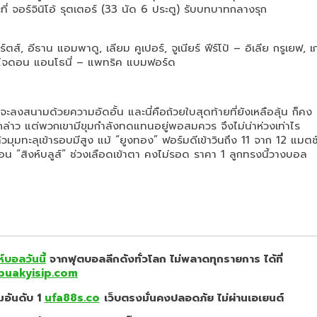
่ จอร์จินิโอ้ รุตเตอร์ (33 นัด 6 ประตู) รับบทบาทกลางรุก
์ตส์, อีธาน แอมพาดู, เลียม คูเปอร์, จูเนียร์ ฟีร์โป้ – อิเลีย กรูเยฟ, เ
์, ไจดอน แอนโธนี่ – แพทริค แบมฟอร์ด
จะลงสนามด้วยความอัดอั้น และนี่คือถ้วยใบสุดท้ายที่ยังเหลือลุ้น ก็คง
่าว แต่พวกเขามีขุมกำลังทดแทนอยู่พอสมควร จึงไม่น่าห่วงเท่าไร
วมุมทะลุเข้ารอบมีสูง แม้ “ยูงทอง” ฟอร์มดีเข้าวินถึง 11 จาก 12 แมตช
เยือน “สิงห์บลูส์” ช่วงเลือดเข้าตา คงไม่รอด ราคา 1 ลูกทรงนี้วางบอล
ห์บอลวันนี้
จากฟุตบอลลีกดังทั่วโลก ไม่พลาดทุกรายการ ได้ที่
buakyisip.com
อันดับ 1
ufa88s.co
เว็บตรงมั่นคงปลอดภัย ไม่
ผ่านเอเยนต์