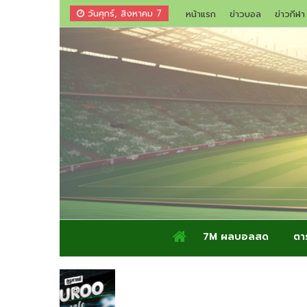
วันศุกร์, สิงหาคม 7
หน้าแรก
ข่าวบอล
ข่าวกีฬา
ไฮไลท์บอลสด ผลบอลสด ไฮไลท์บอลเมื
เพื่อนแท้คอกีฬา ศูนย์รวมผลบอลและ ไฮไลท์สดจากทั่ว
7M ผลบอลสด
ตา