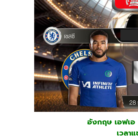
อังกฤษ เอฟเอ ค
เวลาแข