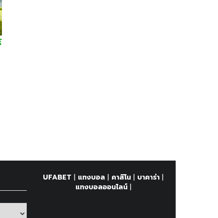
วิเคราะห์บอลวันนี้
วิเคราะห์บอลวันนี้
์
วิเคราะห์บอลคืนนี้แม่นๆ แชมป์
ลาลีกา สเปน : บาร์เซโ
เปี้ยนชิพ อังกฤษ ลีดส์ ยูไนเต็ด VS
เรีย 20 ธันวาคม 256
สโต๊ค ซิตี้ 9 กรกฎาคม 2563
UFABET
|
แทงบอล
|
คาสิโน
|
บาคาร่า
|
แทงบอลออนไลน์
|