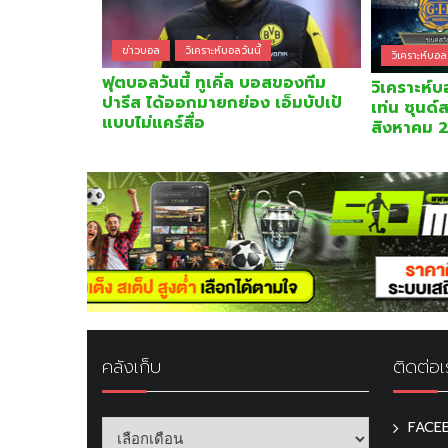
ข่าวบอล
วิเคราะห์บอลวันนี้
วิเคราะห์บอลว
ฟุตบอลวันนี้ ทูเคิ่ล บอสของทีม
วิเคราะห์บ
ปารีส ได้ออกมายกย่อง เอ็มบัปเป้
เท่น ซุนด์
แบบไม่แคร์สื่อ
สิงหาคม 
คลังเก็บ
ติดต่อเ
FACE