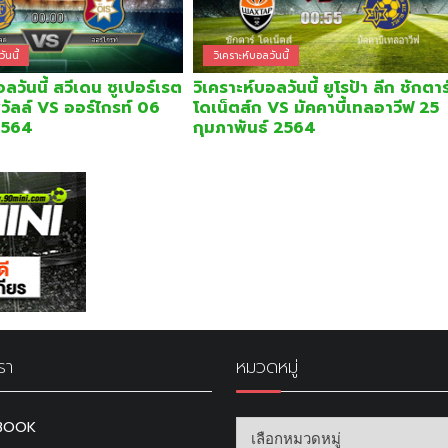
ันนี้
วิเคราะห์บอลวันนี้
อลวันนี้ สวีเดน ซูเปอร์เรต
วิเคราะห์บอลวันนี้ ยูโรป้า ลีก ชักตาร
สวัลล์ VS ออร์ไกรท์ 06
โดเน็ตส์ก VS มัคคาบี้เทลอาวีฟ 25
2564
กุมภาพันธ์ 2564
รา
หมวดหมู่
BOOK