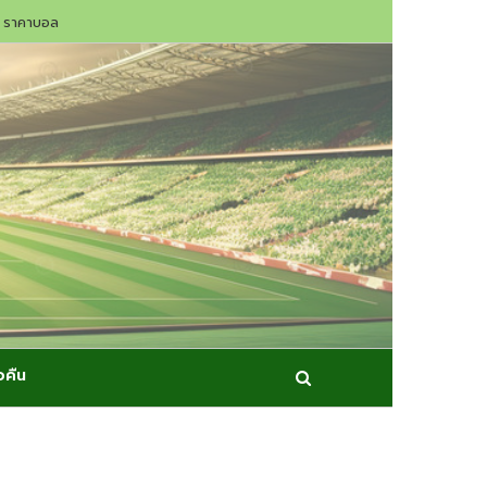
ราคาบอล
ที่นี่ ที่เดียว +20
อคืน