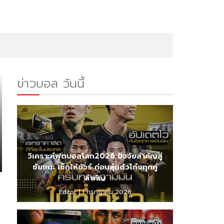
ข่าวบอล วันนี้
วิเคราะห์ฟุตบอลโลก2026 ปัจจัยสำคัญสู่
ชัยชนะ เช็กให้ชัวร์ ก่อนลุ้นตัวโก่งทุกคู่
สำคัญ
Editor
1 กรกฎาคม 2026