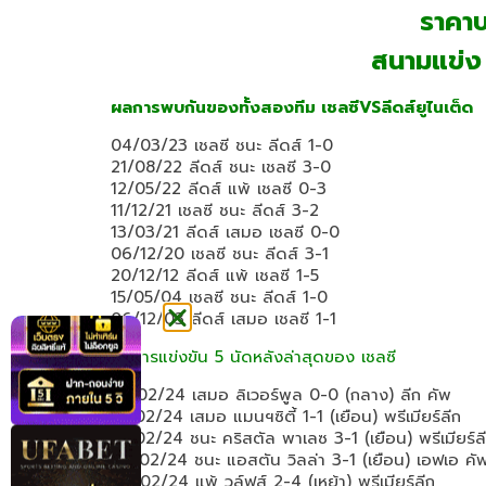
ราคาบ
สนามแข่ง 
ผลการพบกันของทั้งสองทีม เชลซีVSลีดส์ยูไนเต็ด
04/03/23 เชลซี ชนะ ลีดส์ 1-0
21/08/22 ลีดส์ ชนะ เชลซี 3-0
12/05/22 ลีดส์ แพ้ เชลซี 0-3
11/12/21 เชลซี ชนะ ลีดส์ 3-2
13/03/21 ลีดส์ เสมอ เชลซี 0-0
06/12/20 เชลซี ชนะ ลีดส์ 3-1
20/12/12 ลีดส์ แพ้ เชลซี 1-5
15/05/04 เชลซี ชนะ ลีดส์ 1-0
06/12/03 ลีดส์ เสมอ เชลซี 1-1
ผลการแข่งขัน 5 นัดหลังล่าสุดของ เชลซี
25/02/24 เสมอ ลิเวอร์พูล 0-0 (กลาง) ลีก คัพ
18/02/24 เสมอ แมนฯซิตี้ 1-1 (เยือน) พรีเมียร์ลีก
13/02/24 ชนะ คริสตัล พาเลซ 3-1 (เยือน) พรีเมียร์ล
08/02/24 ชนะ แอสตัน วิลล่า 3-1 (เยือน) เอฟเอ คั
04/02/24 แพ้ วูล์ฟส์ 2-4 (เหย้า) พรีเมียร์ลีก