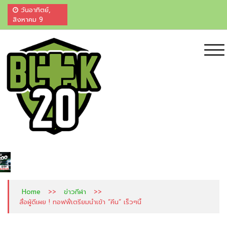
วันอาทิตย์,
สิงหาคม 9
ไฮไลท์บอลสด ผลบอลสด ไฮไลท์บอลเมื่อคืน
เพื่อนแท้คอกีฬา ศูนย์รวมผลบอลและ ไฮไลท์สดจากทั่วมุมโลก ครบ จบที่เดียว
บ้านผลบอล ตารางบอล ราคาบอล "ครบ-จบ"
ที่นี่ ที่เดียว +20
>>
>>
Home
ข่าวกีฬา
สื่อผู้ดีเผย ! ทอฟฟี่เตรียมนำเข้า “คีน” เร็วๆนี้