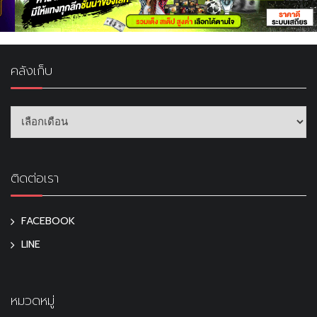
คลังเก็บ
ติดต่อเรา
FACEBOOK
LINE
หมวดหมู่