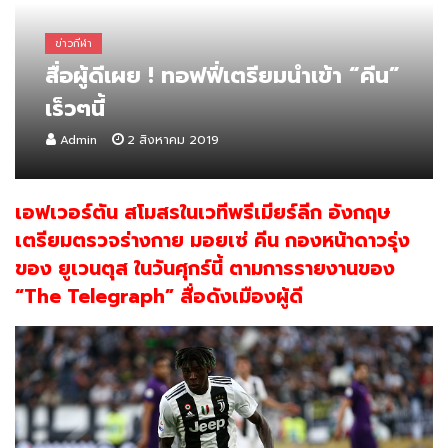
ข่าวกีฬา
สื่อผู้ดีเผย ! ทอฟฟี่เตรียมนำเข้า “คีน”
เร็วๆนี้
Admin
2 สิงหาคม 2019
เอฟเวอร์ตัน สโมสรในเวทีพรีเมียร์ลีก อังกฤษ
เตรียมตรวจร่างกาย มอยเซ่ คีน กองหน้าดาวรุ่ง
ของ ยูเวนตุส ในวันศุกร์นี้ ตามการรายงานของ
“The Telegraph” สื่อดังเมืองผู้ดี