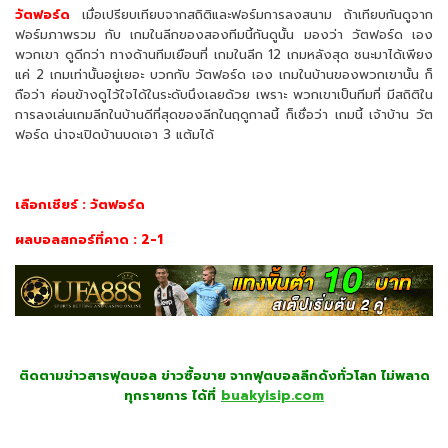
วัตฟอร์ด
เมื่อเปรียบเทียบจากสถิติและฟอร์มการลงสนาม ถ้าเทียบกันดูจาก
ฟอร์มภาพรวม กับ เกมในลีกของสองทีมนี้กันดูนั้น มองว่า วัตฟอร์ด เอง
พวกเขา ดูดีกว่า ทางด้านทีมเยือนที่ เกมในลีก 12 เกมหลังสุด ชนะมาได้เพียง
แค่ 2 เกมเท่านั้นอยู่เยอะ บวกกับ วัตฟอร์ด เอง เกมในบ้านของพวกเขานั้น ก็
ถือว่า ค่อนข้างดูไว้ใจได้ในระดับนึงเลยด้วย เพราะ พวกเขาเป็นทีมที่ มีสถิติใน
การลงเล่นเกมลีกในบ้านดีที่สุดของลีกในฤดูกาลนี้ ก็เชื่อว่า เกมนี้ เจ้าบ้าน วัต
ฟอร์ด น่าจะเปิดบ้านบดเอา 3 แต้มได้
เลือกเชียร์ : วัตฟอร์ด
ผลบอลสกอร์ที่คาด : 2-1
ติดตามข่าวสารฟุตบอล ข่าวซื้อขาย จากฟุตบอลลีกดังทั่วโลก ไม่พลาด
ทุกรายการ ได้ที่
buakyisip.com