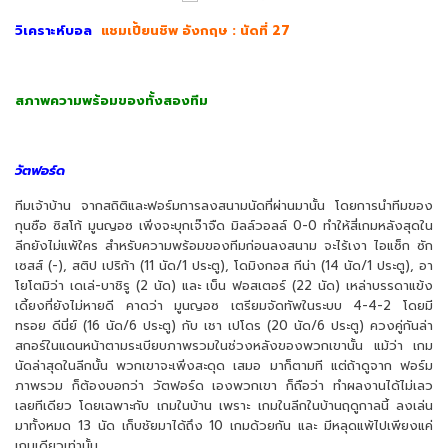
วิเคราะห์บอล
แชมเปี้ยนชิพ อังกฤษ : นัดที่ 27
สภาพความพร้อมของทั้งสองทีม
วัตฟอร์ด
ทีมเจ้าบ้าน จากสถิติและฟอร์มการลงสนามนัดที่ผ่านมานั้น โดยการนำทีมของ
กุนซือ ซิสโก้ มูนญอซ เพิ่งจะบุกเจ๊าจืด มิลล์วอลล์ 0-0 ทำให้สี่เกมหลังสุดใน
ลีกยังไม่แพ้ใคร สำหรับความพร้อมของทีมก่อนลงสนาม จะไร้เงา ไอแซ็ก ซัก
เซสส์ (-), สติป เปริก้า (11 นัด/1 ประตู), โดมิงกอส กีน่า (14 นัด/1 ประตู), อา
โยโตมิว่า เดเล่-บาชิรู (2 นัด) และ เบ็น ฟอสเตอร์ (22 นัด) เหล่าบรรดาแข้ง
เดี้ยงที่ยังไม่หายดี คาดว่า มูนญอซ เตรียมจัดทัพในระบบ 4-4-2 โดยมี
ทรอย ดีนี่ย์ (16 นัด/6 ประตู) กับ เชา เปโดร (20 นัด/6 ประตู) ควงคู่กันล่า
สกอร์ในแดนหน้าตามระเบียบภาพรวมในช่วงหลังของพวกเขานั้น แม้ว่า เกม
นัดล่าสุดในลีกนั้น พวกเขาจะเพิ่งสะดุด เสมอ มาก็ตามที แต่ถ้าดูจาก ฟอร์ม
ภาพรวม ก็ต้องบอกว่า วัตฟอร์ด เองพวกเขา ก็ถือว่า ทำผลงานได้ไม่เลว
เลยทีเดียว โดยเฉพาะกับ เกมในบ้าน เพราะ เกมในลีกในบ้านฤดูกาลนี้ ลงเล่น
มาทั้งหมด 13 นัด เก็บชัยมาได้ถึง 10 เกมด้วยกัน และ มีหลุดแพ้ไปเพียงแค่
เกมเดียวเท่านั้น