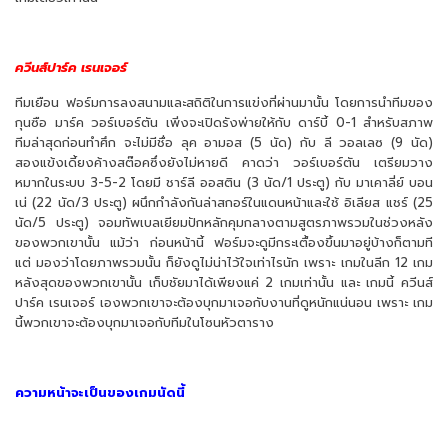
ควีนส์ปาร์ค เรนเจอร์
ทีมเยือน ฟอร์มการลงสนามและสถิติในการแข่งที่ผ่านมานั้น โดยการนำทีมของ
กุนซือ มาร์ค วอร์เบอร์ตัน เพิ่งจะเปิดรังพ่ายให้กับ ดาร์บี้ 0-1 สำหรับสภาพ
ทีมล่าสุดก่อนทำศึก จะไม่มีชื่อ ลุค อามอส (5 นัด) กับ ลี วอลเลซ (9 นัด)
สองแข้งเดี้ยงค้างสต๊อคซึ่งยังไม่หายดี คาดว่า วอร์เบอร์ตัน เตรียมวาง
หมากในระบบ 3-5-2 โดยมี ชาร์ลี ออสติน (3 นัด/1 ประตู) กับ มาเคาลี่ย์ บอน
เน่ (22 นัด/3 ประตู) ผนึกกำลังกันล่าสกอร์ในแดนหน้าและใช้ อิเลียส แชร์ (25
นัด/5 ประตู) จอมทัพเบลเยียมปักหลักคุมกลางตามสูตรภาพรวมในช่วงหลัง
ของพวกเขานั้น แม้ว่า ก่อนหน้านี้ ฟอร์มจะดูมีกระเตื้องขึ้นมาอยู่บ้างก็ตามที
แต่ มองว่าโดยภาพรวมนั้น ก็ยังดูไม่น่าไว้ใจเท่าไรนัก เพราะ เกมในลีก 12 เกม
หลังสุดของพวกเขานั้น เก็บชัยมาได้เพียงแค่ 2 เกมเท่านั้น และ เกมนี้ ควีนส์
ปาร์ค เรนเจอร์ เองพวกเขาจะต้องบุกมาเจอกับงานที่ดูหนักแน่นอน เพราะ เกม
นี้พวกเขาจะต้องบุกมาเจอกับทีมในโซนหัวตาราง
ความหน้าจะเป็นของเกมนัดนี้