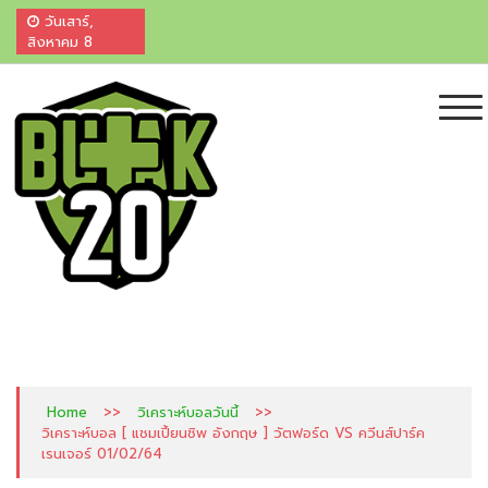
วันเสาร์,
สิงหาคม 8
ไฮไลท์บอลสด ผลบอลสด ไฮไลท์บอลเมื่อคืน
เพื่อนแท้คอกีฬา ศูนย์รวมผลบอลและ ไฮไลท์สดจากทั่วมุมโลก ครบ จบที่เดียว
บ้านผลบอล ตารางบอล ราคาบอล "ครบ-จบ"
ที่นี่ ที่เดียว +20
>>
>>
Home
วิเคราะห์บอลวันนี้
วิเคราะห์บอล [ แชมเปี้ยนชิพ อังกฤษ ] วัตฟอร์ด VS ควีนส์ปาร์ค
เรนเจอร์ 01/02/64