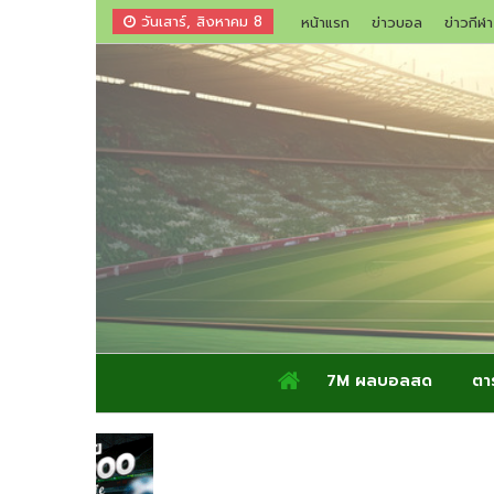
วันเสาร์, สิงหาคม 8
หน้าแรก
ข่าวบอล
ข่าวกีฬา
ไฮไลท์บอลสด ผลบอลสด ไฮไลท์บอลเมื
เพื่อนแท้คอกีฬา ศูนย์รวมผลบอลและ ไฮไลท์สดจากทั่ว
7M ผลบอลสด
ตา