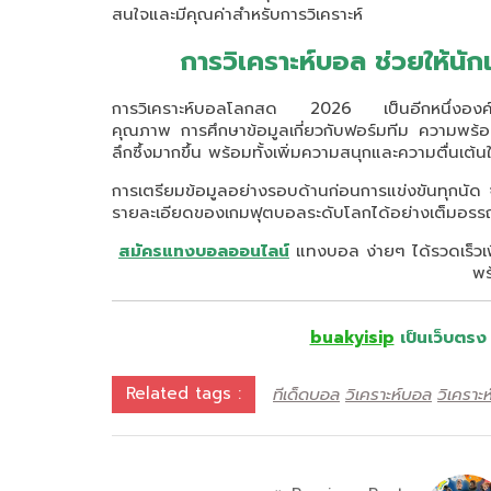
สนใจและมีคุณค่าสำหรับการวิเคราะห์
การวิเคราะห์บอล ช่วยให้นักเ
การวิเคราะห์บอลโลกสด 2026 เป็นอีกหนึ่งองค์ป
คุณภาพ การศึกษาข้อมูลเกี่ยวกับฟอร์มทีม ความพร้อม
ลึกซึ้งมากขึ้น พร้อมทั้งเพิ่มความสนุกและความตื่นเ
การเตรียมข้อมูลอย่างรอบด้านก่อนการแข่งขันทุกนัด 
รายละเอียดของเกมฟุตบอลระดับโลกได้อย่างเต็มอรร
สมัครแทงบอลออนไลน์
แทงบอล ง่ายๆ ได้รวดเร็ว
พร
buakyisip
เป็นเว็บตรง 
Related tags :
ทีเด็ดบอล
วิเคราะห์บอล
วิเครา