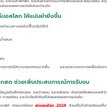
น ระยะเวลาพักฟื้น รวมถึงแรงกดดันจากแฟนบอลและสื่อมวลชน ล้ว
เล่นและผลการแข่งขันในแต่ละนัด
์บอลโลก ให้แม่นยำยิ่งขึ้น
ถนำแนวทางต่อไปนี้ไปปรับใช้ได้
ม่ำเสมอ
ล่ง
มินสถานการณ์มีความรอบคอบมากขึ้น และลดความคลาดเคลื่อนในกา
ลกสด ช่วยเพิ่มประสบการณ์การรับชม
มูลเชิงลึกก่อนเกม ระหว่างเกม และหลังเกม ยังช่วยให้แฟนบอลเข้าใ
ิก การแก้เกม และปัจจัยสำคัญที่ส่งผลต่อผลการแข่งขัน
ิงชนะเลิศ ทุกแมตช์ของ
ฟุตบอลโลก 2026
ล้วนเต็มไปด้วยข้อมูลที่น่