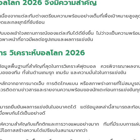
บอลโลก 2026 จึงมีความสำคัญ
นื่องจากแต่ละทีมต่างเตรียมความพร้อมอย่างเต็มที่เพื่อเป้าหมายสูงสุ
ดและกลยุทธ์ที่ซับซ้อน
นบอลเข้าใจสถานการณ์ของแต่ละทีมได้ดียิ่งขึ้น ไม่ว่าจะเป็นความพร้อ
ยเฉพาะหน้าที่อาจมีผลต่อรูปเกมและผลการแข่งขัน
าร วิเคราะห์บอลโลก 2026
้อมูลพื้นฐานที่สำคัญที่สุดในการวิเคราะห์ฟุตบอล ควรพิจารณาผลงา
มอของทีม ทั้งในด้านเกมรุก เกมรับ และความมั่นใจในการแข่งขัน
หลักจากอาการบาดเจ็บ การติดโทษแบน หรือสภาพร่างกายที่ไม่สมบูรณ
วรติดตามข่าวสารและรายงานความพร้อมของนักเตะก่อนการแข่งขันทุ
ามารถยืนยันผลการแข่งขันในอนาคตได้ แต่ข้อมูลเหล่านี้สามารถสะท้อ
่อพบกันได้เป็นอย่างดี
้ความสำคัญกับแท็กติกและการวางแผนอย่างมาก ทีมที่มีระบบการเล่
ักมีโอกาสสร้างความได้เปรียบในสนามมากกว่า