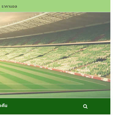
ราคาบอล
ที่นี่ ที่เดียว +20
อคืน