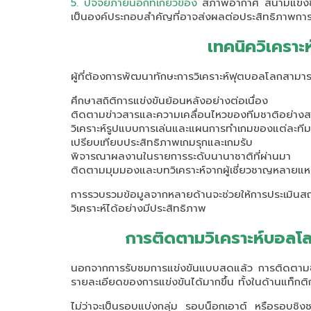
5. ปัจจัยภายนอกที่เกี่ยวข้อง
สภาพอากาศ สนามแข่งขั
เป็นองค์ประกอบสำคัญที่อาจส่งผลต่อประสิทธิภาพการ
เทคนิควิเคราะห
ผู้ที่ต้องการพัฒนาทักษะการวิเคราะห์ฟุตบอลโลกสามาร
ศึกษาสถิติการแข่งขันย้อนหลังอย่างต่อเนื่อง
ติดตามข่าวสารและความเคลื่อนไหวของทีมชาติอย่างส
วิเคราะห์รูปแบบการเล่นและแผนการทำเกมของแต่ละทีม
เปรียบเทียบประสิทธิภาพเกมรุกและเกมรับ
พิจารณาผลงานในรายการระดับนานาชาติที่ผ่านมา
ติดตามมุมมองและบทวิเคราะห์จากผู้เชี่ยวชาญหลายแห
การรวบรวมข้อมูลจากหลายด้านจะช่วยให้การประเ
วิเคราะห์ได้อย่างมีประสิทธิภาพ
การติดตามวิเคราะห์บอลโ
นอกจากการรับชมการแข่งขันแบบสดแล้ว การติดตามข้อ
รายละเอียดของการแข่งขันได้มากขึ้น ทั้งในด้านแท็กต
ไม่ว่าจะเป็นรอบแบ่งกลุ่ม รอบน็อกเอาต์ หรือรอบช