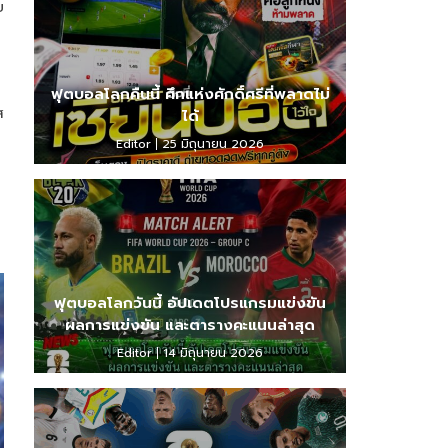
ย
ฟุตบอลโลกคืนนี้ ศึกแห่งศักดิ์ศรีที่พลาดไม่
ส
ได้
Editor
25 มิถุนายน 2026
ฟุตบอลโลกวันนี้ อัปเดตโปรแกรมแข่งขัน
ผลการแข่งขัน และตารางคะแนนล่าสุด
Editor
14 มิถุนายน 2026