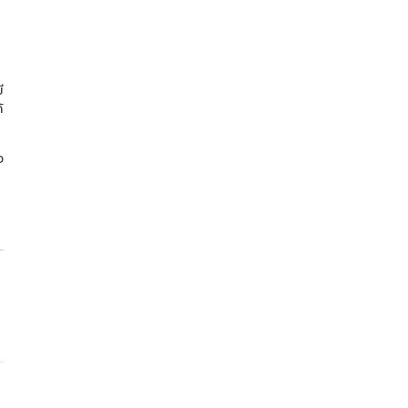
ี
้
ง