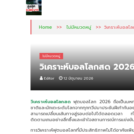
>>
>>
วิเคราะห์บอลโ
Home
ไม่มีหมวดหมู่
ไม่มีหมวดหมู่
วิเคราะห์บอลโลกสด 2026 
Editor
12 มิถุนายน 2026
วิเคราะห์บอลโลกสด
ฟุตบอลโลก 2026 ถือเป็นมหกรร
ชาติและนักเตะระดับโลกจากทุกทวีปมาประชันฝีเท้าก
สามารถเปลี่ยนเส้นทางสู่รอบต่อไปได้ตลอดเวลา ทำให
ติดตามเกมอย่างลึกซึ้งและเข้าใจสถานการณ์การแข่งขั
การวิเคราะห์ฟุตบอลโลกที่มีประสิทธิภาพไม่ได้อาศัย