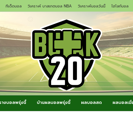
ทีเด็ดบอล
วิเคราะห์ บาสเกตบอล NBA
วิเคราะห์บอลวันนี้
ไฮไลท์บอล
่อคืน บ้านผลบอล ตารางบอล ราคาบอล "ครบ-จบ" 
มุมโลก ครบ จบที่เดียว
รางบอลพรุ่งนี้
บ้านผลบอลพรุ่งนี้
ผลบอลสด
ผลบอลเมื่