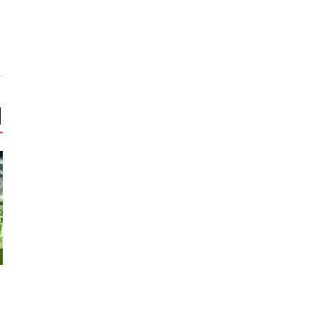
ไม่มีหมวดหมู่
ไม่มีหมวดหมู่
ข่าวฟุตบอลวันนี้ ผู้จัดการทีม
วิเคราะห์บอลโลก2026
ลิเวอร์พูล รับกังวลใจพอสมควร
ข้อมูลสำคัญก่อนเกมร
เกี่ยวกับอาการบาดเจ็บของ เจมส์
มิลเนอร์ กับ โฌแอล มาติป