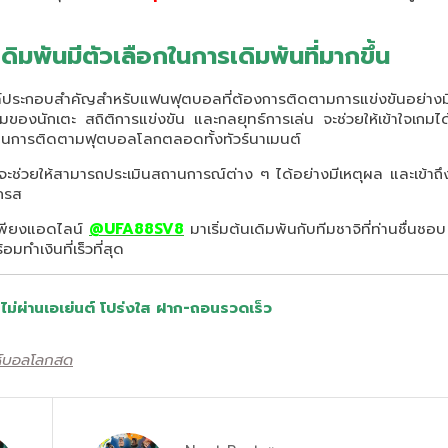
ดิมพันมีตัวเลือกในการเดิมพันที่มากขึ้น
ระกอบสำคัญสำหรับแฟนฟุตบอลที่ต้องการติดตามการแข่งขันอย่างม
ของนักเตะ สถิติการแข่งขัน และกลยุทธ์การเล่น จะช่วยให้เข้าใจเกมได
ต้นในการติดตามฟุตบอลโลกตลอดทั้งทัวร์นาเมนต์
จะช่วยให้สามารถประเมินสถานการณ์ต่าง ๆ ได้อย่างมีเหตุผล และเข้าถึ
ถรส
เพียงแอดไลน์
@UFA88SV8
มาเริ่มต้นเดิมพันกับทีมชาจิที่ท่านชื่นชอบ
้อมทำเงินที่เร็วที่สุด
ไม่ผ่านเอเย่นต์ โปร่งใส ฝาก-ถอนรวดเร็ว
ะห์บอลโลกสด