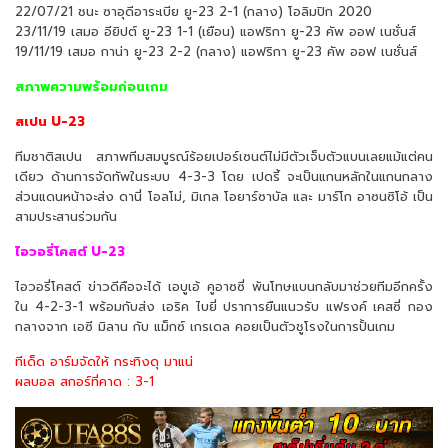
22/07/21 ชนะ ซาอุดีอาระเบีย ยู-23 2-1 (กลาง) โอลิมปิก 2020
23/11/19 เสมอ อียิปต์ ยู-23 1-1 (เยือน) แอฟริกา ยู-23 คัพ ออฟ เนชั่นส์
19/11/19 เสมอ กาน่า ยู-23 2-2 (กลาง) แอฟริกา ยู-23 คัพ ออฟ เนชั่นส์
สภาพความพร้อมก่อนเกม
สเปน U-23
ทีมชาติสเปน สภาพทีมสมบูรณ์ร้อยเปอร์เซนต์ไม่มีตัวเจ็บตัวแบนเลยแม้แต่คน
เดียว ด้านการจัดทัพในระบบ 4-3-3 โดย เปดรี้ จะเป็นแกนหลักในแกนกลาง
ส่วนแดนหน้าจะส่ง ดานี่ โอลโม่, มิเกล โอยาร์ซาบัล และ มาร์โก อาซนซิโอ้ เป็น
สามประสานร่วมกัน
ไอวอรี่โคสต์ U-23
ไอวอรี่โคสต์ ข่าวดีคือจะได้ เอบูเอ้ คูอาซซี่ พ้นโทษแบนกลับมาช่วยทีมอีกครั้ง
ใน 4-2-3-1 พร้อมกับส่ง เอริค ไบยี่ ปราการยืนแนวรับ แฟรงค์ เคสซี่ กอง
กลางจาก เอซี มิลาน กับ แม็กซ์ เกรเดล คอยเป็นตัวชูโรงในการปั้นเกม
ทีเด็ด อาร์มจัดให้ กระทิงดุ มาแน่
ผลบอล สกอร์ที่คาด : 3-1