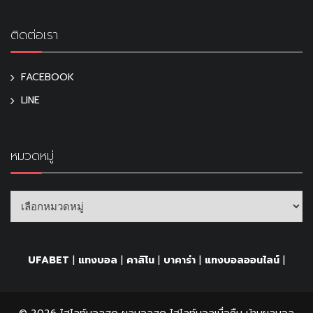
ติดต่อเรา
FACEBOOK
LINE
หมวดหมู่
UFABET
|
แทงบอล
|
คาสิโน
|
บาคาร่า
|
แทงบอลออนไลน์
|