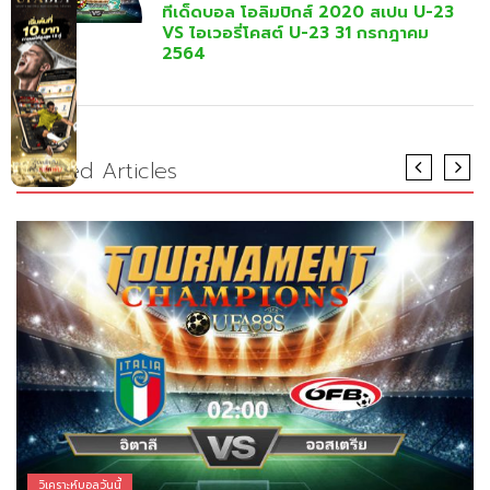
ทีเด็ดบอล โอลิมปิกส์ 2020 สเปน U-23
VS ไอเวอรี่โคสต์ U-23 31 กรกฎาคม
2564
Related Articles
วิเคราะห์บอลวันนี้