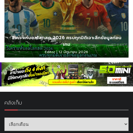
วิเคราะห์บอลโลกสด 2026 ครบทุกมิติเจาะลึกข้อมูลก่อน
เกม
Editor
12 มิถุนายน 2026
คลังเก็บ