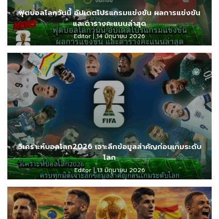
ฟุตบอลโลกวันนี้ อัปเดตโปรแกรมแข่งขัน ผลการแข่งขัน
และตารางคะแนนล่าสุด
Editor
14 มิถุนายน 2026
วิเคราะห์บอลโลก2026 เจาะลึกข้อมูลสำคัญก่อนเกมระดับ
โลก
Editor
13 มิถุนายน 2026