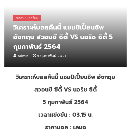
วิเคราะห์บอลวันนี้
วิเคราะห์บอลคืนนี้ แชมป์เปี้ยนชิพ
อังกฤษ สวอนซี ซิตี้ VS นอริช ซิตี้ 5
กุมภาพันธ์ 2564
Admin
5 กุมภาพันธ์ 2021
วิเคราะห์บอลคืนนี้ แชมป์เปี้ยนชิพ อังกฤษ
สวอนซี ซิตี้ VS นอริช ซิตี้
5 กุมภาพันธ์ 2564
เวลาแข่งขัน : 03.15 น.
ราคาบอล : เสมอ