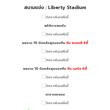
สนามแข่ง : Liberty Stadium
สถิติการพบกัน
ผลงาน 10 นัดหลังสุดของทีม
ทีม สวอนซี ซิตี้
ผลงาน 10 นัดหลังสุดของทีม
ทีม นอริช ซิตี้
ตารางคะแนน