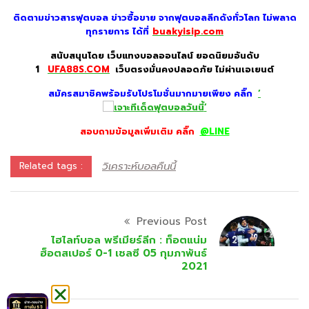
ติดตามข่าวสารฟุตบอล ข่าวซื้อขาย จากฟุตบอลลีกดังทั่วโลก ไม่พลาด
ทุกรายการ ได้ที่
buakyisip.com
สนับสนุนโดย เว็บแทงบอลออนไลน์ ยอดนิยมอันดับ
1
UFA88S.COM
เว็บตรงมั่นคงปลอดภัย ไม่
ผ่านเอเยนต์
สมัครสมาชิคพร้อมรับโปรโมชั่นมากมายเพียง คลิ๊ก
‘
‘
สอบถามข้อมูลเพิ่มเติม คลิ๊ก
@LINE
วิเคราะห์บอลคืนนี้
Related tags :
Previous Post
ไฮไลท์บอล พรีเมียร์ลีก : ท็อตแน่ม
ฮ็อตสเปอร์ 0-1 เชลซี 05 กุมภาพันธ์
2021