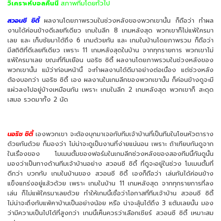
วิเคราะห์บอลคืนนี้
สภาพทีมโดยทั่วไป
สวอนซี ซิตี้
ผลงานโดยภาพรวมในช่วงหลังของพวกเขานั้น ก็ถือว่า ทำผล
งานได้ค่อนข้างดีเลยทีเดียว เกมในลีก 8 เกมหลังสุด พวกเขาก็ไม่แพ้ใครมา
เลย และ เก็บชัยมาได้ถึง 6 เกมด้วยกัน และ เกมในบ้านโดยภาพรวม ก็ถือว่า
มีสถิติที่ดีเลยทีเดียว เพราะ 11 เกมหลังสุดในบ้าน จากทุกรายการ พวกเขาไม่
แพ้ใครมาเลย ขณะที่ทีมเยือน นอริช ซิตี้ ผลงานโดยภาพรวมในช่วงหลังของ
พวกเขานั้น แม้ว่าก่อนหน้านี้ จะทำผลงานได้ดีมาอย่างต่อเนื่อง แต่ช่วงหลัง
ต้องบอกว่า นอริช ซิตี้ เอง ผลงานในเกมลีกของพวกเขานั้น ก็ค่อนข้างดูจะมี
แผ่วลงไปอยู่บ้างเหมือนกัน เพราะ เกมในลีก 2 เกมหลังสุด พวกเขาก็ สะดุด
เสมอ รวดมาทั้ง 2 นัด
นอริช ซิตี้
เองพวกเขา จะต้องบุกมาเจอกับทีมเจ้าบ้านที่เป็นทีมในโซนหัวตาราง
ด้วยกันด้วย ก็มองว่า ไม่น่าจะดูเป็นงานที่ง่ายแน่นอน เพราะ ถ้าเทียบกันดูจาก
ในเรื่องของ โมเมนตั้มของฟอร์มในเกมลีกช่วงหลังของสองทีมนี้กันดูนั้น
มองว่าเป็นทางด้านทีมเจ้าบ้านอย่าง สวอนซี ซิตี้ ที่ดูจะอยู่ในช่วง โมเมนตั้มที่
ดีกว่า บวกกับ เกมในบ้านของ สวอนซี ซิตี้ เองก็ถือว่า เล่นกันได้ค่อนข้าง
แข็งแกร่งอยู่แล้วด้วย เพราะ เกมในบ้าน 11 เกมหลังสุด จากทุกรายการที่ลง
เล่น ก็ไม่แพ้ใครมาเลยด้วย ทำให้เกมนี้เชื่อว่าโอกาสที่ทีมเจ้าบ้าน สวอนซี ซิตี้
ไม่น่าจะถึงกับแพ้คาบ้านเป็นอย่างน้อย หรือ น่าจะลุ้นได้ถึง 3 แต้มเลยนั้น มอง
ว่ามีความเป็นไปได้ที่สูงกว่า เกมนี้เห็นควรว่าเลือกเชียร์ สวอนซี ซิตี้ เหมาะสม