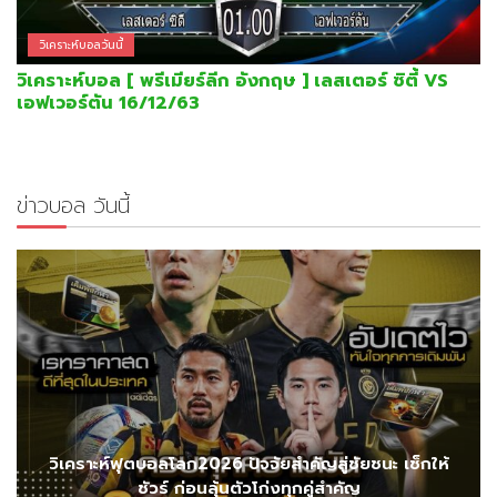
วิเคราะห์บอลวันนี้
วิเคราะห์บอล [ พรีเมียร์ลีก อังกฤษ ] เลสเตอร์ ซิตี้ VS
เอฟเวอร์ตัน 16/12/63
ข่าวบอล วันนี้
วิเคราะห์ฟุตบอลโลก2026 ปัจจัยสำคัญสู่ชัยชนะ เช็กให้
ชัวร์ ก่อนลุ้นตัวโก่งทุกคู่สำคัญ