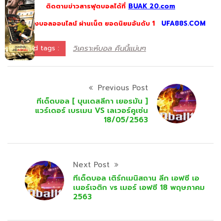
ติดตามข่าวสารฟุตบอลได้ที่
BUAK 20.com
เว็บแทงบอลออนไลน์ ผ่านเน็ต ยอดนิยมอันดับ 1
UFA88S.COM
วิเคราะห์บอล คืนนี้แม่นๆ
Related tags :
Previous Post
ทีเด็ดบอล [ บุนเดสลีกา เยอรมัน ]
แวร์เดอร์ เบรเมน VS เลเวอร์คูเซ่น
18/05/2563
Next Post
ทีเด็ดบอล เติร์กเมนิสถาน ลีก เอฟซี เอ
เนอร์เจติก vs เมอร์ เอฟซี 18 พฤษภาคม
2563