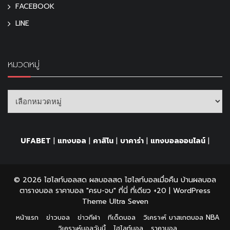
FACEBOOK
LINE
หมวดหมู่
UFABET
|
แทงบอล
|
คาสิโน
|
บาคาร่า
|
แทงบอลออนไลน์
|
© 2026 ไฮไลท์บอลสด ผลบอลสด ไฮไลท์บอลเมื่อคืน บ้านผลบอล
ตารางบอล ราคาบอล "ครบ-จบ" ที่นี่ ที่เดียว +20 | WordPress
Theme
Ultra Seven
หน้าแรก
ข่าวบอล
ข่าวกีฬา
ทีเด็ดบอล
วิเคราะห์ บาสเกตบอล NBA
วิเคราะห์บอลวันนี้
ไฮไลท์บอล
ราคาบอล