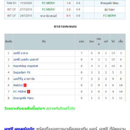
ตารางคะแนน
วิเคราะห์บอลคืนนี้แม่นๆ
สภาพทีมโดยทั่วไป
เอฟซี เอเนอร์เจติก
พร้อมที่จะเจอการมาเยือนของทีม เมอร์ เอฟซี ที่มีผลงาน