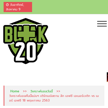
วันอาทิตย์,
สิงหาคม 9
ไฮไลท์บอลสด ผลบอลสด ไฮไลท์บอลเมื่อคืน
เพื่อนแท้คอกีฬา ศูนย์รวมผลบอลและ ไฮไลท์สดจากทั่วมุมโลก ครบ จบที่เดียว
บ้านผลบอล ตารางบอล ราคาบอล "ครบ-จบ"
ที่นี่ ที่เดียว +20
>>
>>
Home
วิเคราะห์บอลวันนี้
วิเคราะห์บอลคืนนี้แม่นๆ เติร์กเมนิสถาน ลีก เอฟซี เอเนอร์เจติก vs เม
อร์ เอฟซี 18 พฤษภาคม 2563