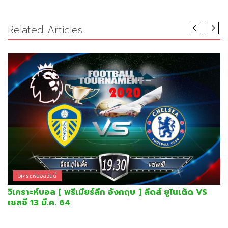
Related Articles
วิเคราะห์บอลวันนี้
วิเคราะห์บอล [ พรีเมียร์ลีก อังกฤษ ] ลีดส์ ยูไนเต็ด VS
เชลซี 13 มี.ค. 64