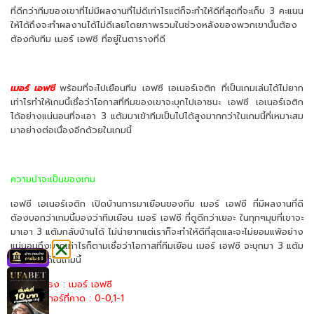
ที่ดีกว่าทีมของเขาที่ไม่มีผลงานที่ไม่ดีเท่าไรแต่ก็จะทำให้ดีที่สุดที่จะเก็บ 3 คะแนน
ให้ได้ถึงจะทำผลงานได้ไม่ดีเลยโดยภาพรวมในช่วงหลังของพวกเขานั้นต้อง
ต้องกับทีม เมอร์ เอฟซี ที่อยู่ในตารางที่ดี
เมอร์ เอฟซี
พร้อมที่จะไปเยือนทีม เอฟซี เอเนอร์เจติก ที่เป็นเกมเล่นได้ไม่ยาก
เท่าไรทำให้เกมนี้เชื่อว่าโอกาสที่ทีมของเขาจะบุกไปเอาชนะ เอฟซี เอเนอร์เจติก
ได้อย่างแน่นอนที่จะเอา 3 แต้มมาเข้าทีมเป็นไปได้สูงมากกว่าในเกมนี้ที่เหมาะสม
มาอย่างต่อเนื่องอีกด้วยในเกมนี้
ความน่าจะเป็นของเกม
เอฟซี เอเนอร์เจติก เปิดบ้านการมาเยือนของทีม เมอร์ เอฟซี ที่มีผลงานที่ดี
ต้องบอกว่าเกมนี้มองว่าทีมเยือน เมอร์ เอฟซี ที่ดูดีกว่าเยอะ ในทุกๆมุมที่เขาจะ
มาเอา 3 แต้มกลับบ้านได้ ไม่น่ายากแต่เราก็จะทำให้ดีที่สุดและจะไม่ยอมแพ้อย่าง
แน่นอนถึงยากเท่าไรก็ตามเชื่อว่าโอกาสที่ทีมเยือน เมอร์ เอฟซี จะบุกมา 3 แต้ม
กลับบ้านได้ในเกมนี้
ทีเด็ด ฟันธง : เมอร์ เอฟซี
ผลบอล สกอร์ที่คาด : 0-0,1-1