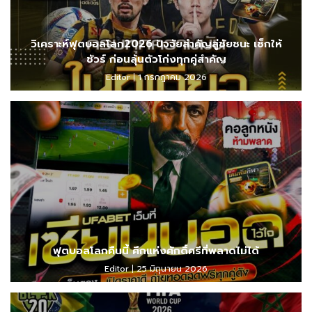
วิเคราะห์ฟุตบอลโลก2026 ปัจจัยสำคัญสู่ชัยชนะ เช็กให้
ชัวร์ ก่อนลุ้นตัวโก่งทุกคู่สำคัญ
Editor
1 กรกฎาคม 2026
ฟุตบอลโลกคืนนี้ ศึกแห่งศักดิ์ศรีที่พลาดไม่ได้
Editor
25 มิถุนายน 2026