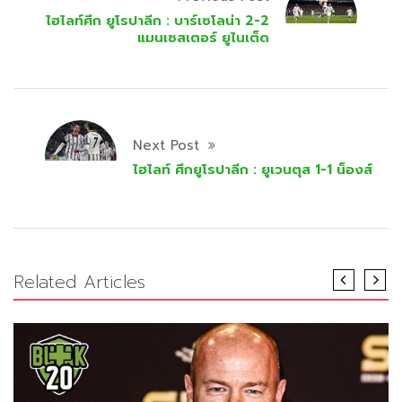
ไฮไลท์ศึก ยูโรปาลีก : บาร์เซโลน่า 2-2
แมนเชสเตอร์ ยูไนเต็ด
Next Post
ไฮไลท์ ศึกยูโรปาลีก : ยูเวนตุส 1-1 น็องส์
Related Articles