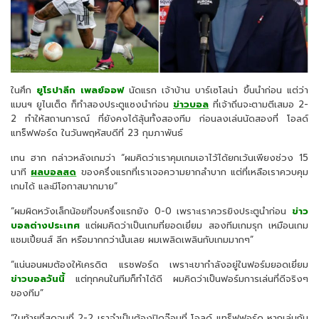
ในศึก
ยูโรปาลีก เพลย์ออฟ
นัดแรก เจ้าบ้าน บาร์เซโลน่า ขึ้นนำก่อน แต่ว่า
แมนฯ ยูไนเต็ด ก็ทำสองประตูแซงนำก่อน
ข่าวบอล
ที่เจ้าถิ่นจะตามตีเสมอ 2-
2 ทำให้สถานการณ์ ที่ยังคงได้ลุ้นทั้งสองทีม ก่อนลงเล่นนัดสองที่ โอลด์
แทร็ฟฟอร์ด ในวันพฤหัสบดีที่ 23 กุมภาพันธ์
เทน ฮาก กล่าวหลังเกมว่า “ผมคิดว่าเราคุมเกมเอาไว้ได้ยกเว้นเพียงช่วง 15
นาที
ผลบอลสด
ของครึ่งแรกที่เราเจอความยากลำบาก แต่ที่เหลือเราควบคุม
เกมได้ และมีโอกาสมากมาย”
“ผมผิดหวังเล็กน้อยที่จบครึ่งแรกยัง 0-0 เพราะเราควรยิงประตูนำก่อน
ข่าว
บอลต่างประเทศ
แต่ผมคิดว่าเป็นเกมที่ยอดเยี่ยม สองทีมเกมรุก เหมือนเกม
แชมเปี้ยนส์ ลีก หรือมากกว่านั้นเลย ผมเพลิดเพลินกับเกมมากๆ”
“แน่นอนผมต้องให้เครดิต แรชฟอร์ด เพราะเขากำลังอยู่ในฟอร์มยอดเยี่ยม
ข่าวบอลวันนี้
แต่ทุกคนในทีมก็ทำได้ดี ผมคิดว่าเป็นฟอร์มการเล่นที่ดีจริงๆ
ของทีม”
“ในท้ายที่สุดจบที่ 2-2 เราจำเป็นต้องปิดจ๊อบที่ โอลด์ แทร็ฟฟอร์ด หากเล่นกัน