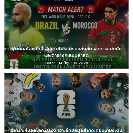
ฟุตบอลโลกวันนี้ อัปเดตโปรแกรมแข่งขัน ผลการแข่งขัน
และตารางคะแนนล่าสุด
Editor
14 มิถุนายน 2026
วิเคราะห์บอลโลก2026 เจาะลึกข้อมูลสำคัญก่อนเกมระดับ